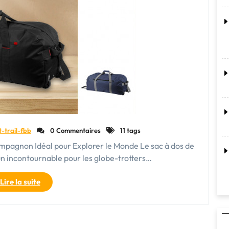
t-trail-fbb
0 Commentaires
11 tags
ompagnon Idéal pour Explorer le Monde Le sac à dos de
un incontournable pour les globe-trotters…
"Découvrez
Lire la suite
le
Confort
Ultime
avec