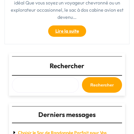
idéal Que vous soyez un voyageur chevronné ou un
explorateur occasionnel, le sac à dos cabine avion est
devenu…
"Le
Lire la suite
sac
à
dos
cabine
avion
Rechercher
:
l’indispensable
pour
Rechercher
voyager
léger
et
pratique"
Derniers messages
Choisir le Sac de Randonnée Parfait pour Vos