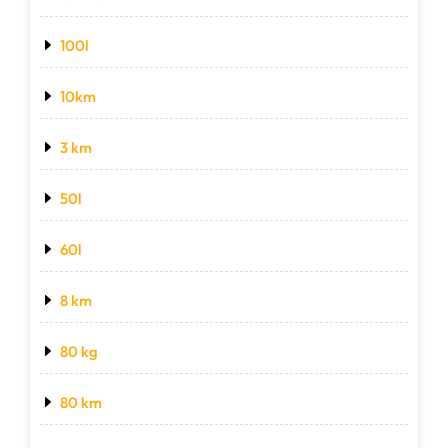
100l
10km
3 km
50l
60l
8 km
80 kg
80 km