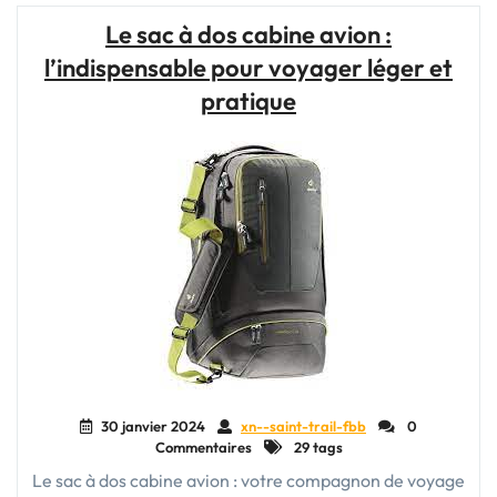
Avion
Le sac à dos cabine avion :
55x35x25
l’indispensable pour voyager léger et
:
Le
pratique
Compagnon
Indispensable
de
Vos
Voyages"
30 janvier 2024
xn--saint-trail-fbb
0
Commentaires
29 tags
Le sac à dos cabine avion : votre compagnon de voyage