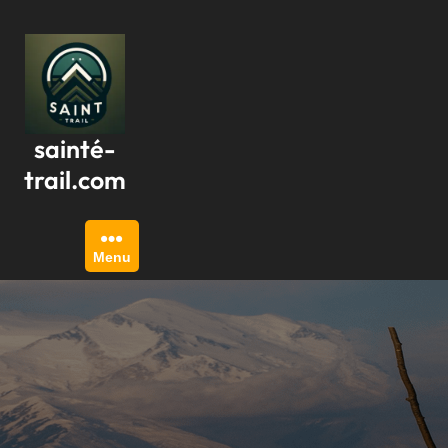
Passer
au
contenu
sainté-
trail.com
Menu