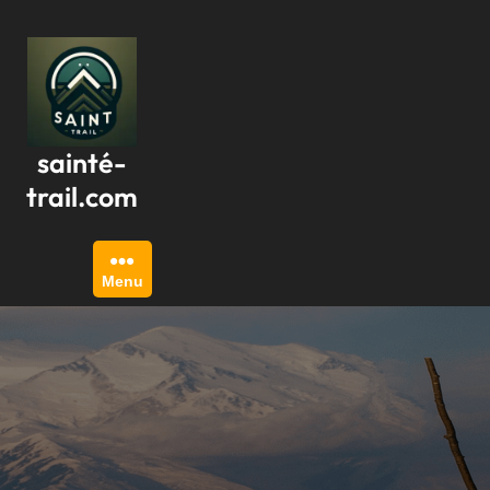
Passer
au
contenu
sainté-
trail.com
Menu