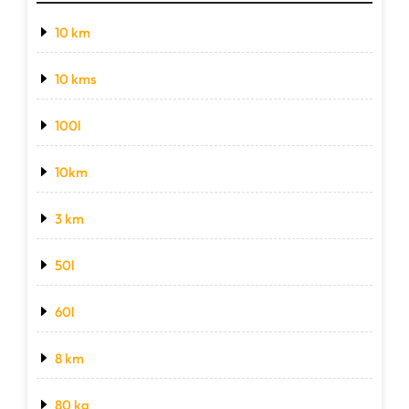
10 km
10 kms
100l
10km
3 km
50l
60l
8 km
80 kg