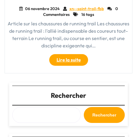
06 novembre 2024
xn--saint-trail-fbb
0
Commentaires
16 tags
Article sur les chaussures de running trail Les chaussures
de running trail : l'allié indispensable des coureurs tout-
terrain Le running trail, ou course en sentier, est une
discipline exigeante qui…
"Choisir
Lire la suite
la
bonne
chaussure
de
running
Rechercher
trail
pour
vos
Rechercher
aventures
tout-
terrain"