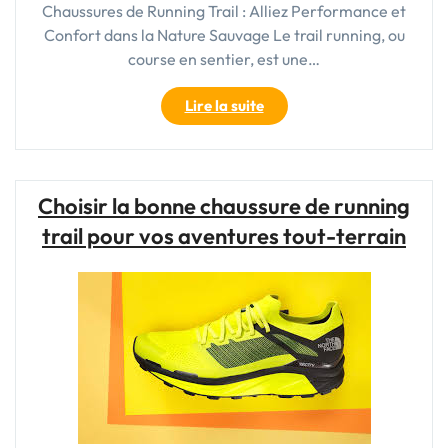
Chaussures de Running Trail : Alliez Performance et
Confort dans la Nature Sauvage Le trail running, ou
course en sentier, est une…
"Choisir
Lire la suite
les
Meilleures
Chaussures
de
Choisir la bonne chaussure de running
Running
trail pour vos aventures tout-terrain
Trail
pour
Vos
Aventures
en
Plein
Air"