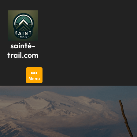
Passer
au
contenu
sainté-
trail.com
Menu