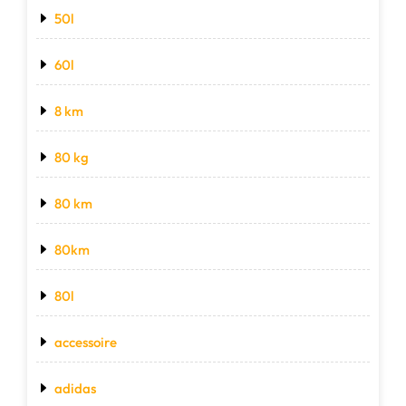
50l
60l
8 km
80 kg
80 km
80km
80l
accessoire
adidas