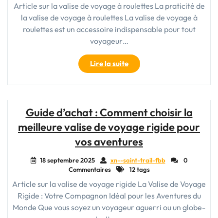
en
Article sur la valise de voyage à roulettes La praticité de
avion"
la valise de voyage à roulettes La valise de voyage à
roulettes est un accessoire indispensable pour tout
voyageur…
"La
Lire la suite
valise
de
voyage
à
Guide d’achat : Comment choisir la
roulette
meilleure valise de voyage rigide pour
:
l’alliée
vos aventures
indispensable
des
18 septembre 2025
xn--saint-trail-fbb
0
Commentaires
globe-
12 tags
trotters
Article sur la valise de voyage rigide La Valise de Voyage
modernes"
Rigide : Votre Compagnon Idéal pour les Aventures du
Monde Que vous soyez un voyageur aguerri ou un globe-