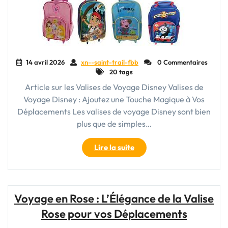
14 avril 2026
xn--saint-trail-fbb
0 Commentaires
20 tags
Article sur les Valises de Voyage Disney Valises de
Voyage Disney : Ajoutez une Touche Magique à Vos
Déplacements Les valises de voyage Disney sont bien
plus que de simples…
"Valise
Lire la suite
de
Voyage
Disney
:
Voyage en Rose : L’Élégance de la Valise
Transportez
Rose pour vos Déplacements
la
Magie