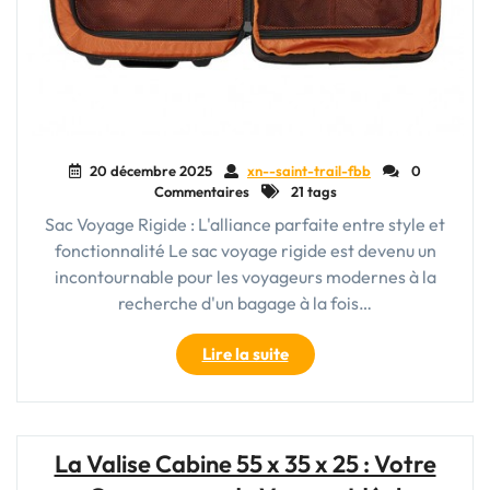
20 décembre 2025
xn--saint-trail-fbb
0
Commentaires
21 tags
Sac Voyage Rigide : L'alliance parfaite entre style et
fonctionnalité Le sac voyage rigide est devenu un
incontournable pour les voyageurs modernes à la
recherche d'un bagage à la fois…
"Le
Lire la suite
Style
et
la
Protection
La Valise Cabine 55 x 35 x 25 : Votre
: