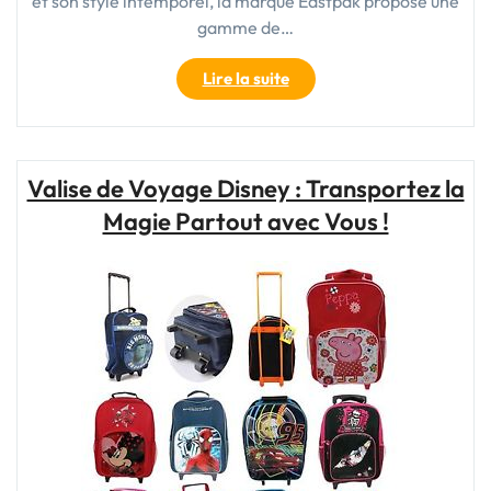
et son style intemporel, la marque Eastpak propose une
gamme de…
"Les
Lire la suite
valises
Eastpak
:
votre
Valise de Voyage Disney : Transportez la
allié
Magie Partout avec Vous !
de
voyage
incontournable"