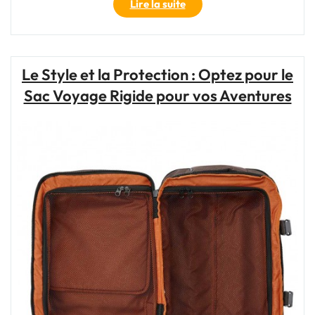
"Valise
Lire la suite
cabine
en
toile
à
Le Style et la Protection : Optez pour le
4
Sac Voyage Rigide pour vos Aventures
roulettes
:
Le
compagnon
de
voyage
parfait"