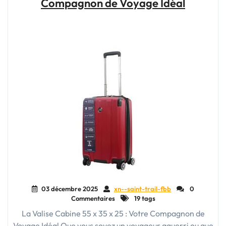
Compagnon de Voyage Idéal
Optez
pour
le
Sac
Voyage
Rigide
pour
vos
Aventures"
03 décembre 2025
xn--saint-trail-fbb
0
Commentaires
19 tags
La Valise Cabine 55 x 35 x 25 : Votre Compagnon de
Voyage Idéal Que vous soyez un voyageur aguerri ou que