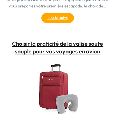
vous prépariez votre première escapade, le choix de…
"La
Lire la suite
Valise
Cabine
55
x
Choisir la praticité de la valise soute
35
souple pour vos voyages en avion
x
25
:
Votre
Compagnon
de
Voyage
Idéal"