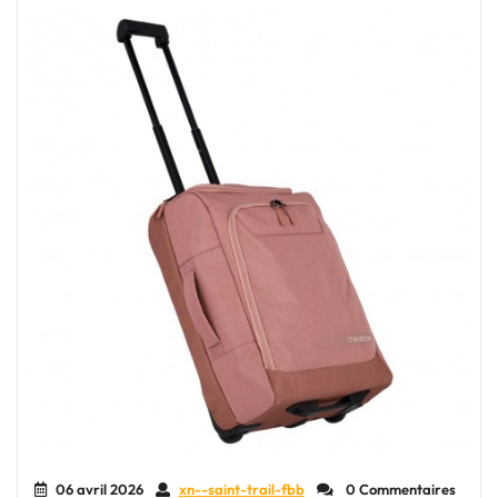
Partout
avec
Vous
!"
06 avril 2026
xn--saint-trail-fbb
0 Commentaires