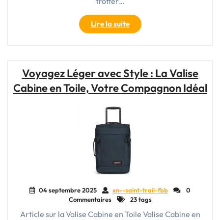
trotter…
"Guide
Lire la suite
d’achat
:
Comment
choisir
Voyagez Léger avec Style : La Valise
la
Cabine en Toile, Votre Compagnon Idéal
meilleure
valise
de
voyage
rigide
pour
vos
aventures"
04 septembre 2025
xn--saint-trail-fbb
0
Commentaires
23 tags
Article sur la Valise Cabine en Toile Valise Cabine en