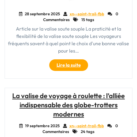
28 septembre 2025
xn--saint-trail-fbb
0
Commentaires
15 tags
Article sur la valise soute souple La praticité et la
flexibilité de la valise soute souple Les voyageurs
fréquents savent à quel point le choix d'une bonne valise
pour les…
"Choisir
Lire la suite
la
praticité
de
la
La valise de voyage à roulette : l’alliée
valise
indispensable des globe-trotters
soute
souple
modernes
pour
vos
19 septembre 2025
xn--saint-trail-fbb
0
Commentaires
24 tags
voyages