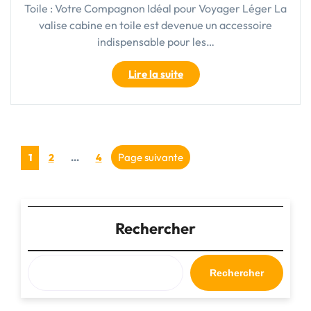
Toile : Votre Compagnon Idéal pour Voyager Léger La
valise cabine en toile est devenue un accessoire
indispensable pour les…
"Voyagez
Lire la suite
Léger
avec
Style
:
Pagination
La
Page
Page
Page
Page suivante
1
2
…
4
Valise
des
Cabine
en
publications
Toile,
Rechercher
Votre
Compagnon
Idéal"
Rechercher