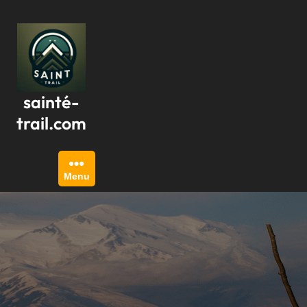
Passer
au
contenu
sainté-
trail.com
Menu