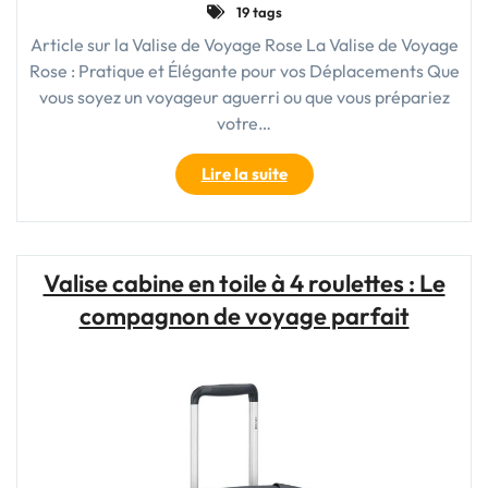
19 tags
Article sur la Valise de Voyage Rose La Valise de Voyage
Rose : Pratique et Élégante pour vos Déplacements Que
vous soyez un voyageur aguerri ou que vous prépariez
votre…
"Voyage
Lire la suite
en
Rose
:
L’Élégance
Valise cabine en toile à 4 roulettes : Le
de
compagnon de voyage parfait
la
Valise
Rose
pour
vos
Déplacements"