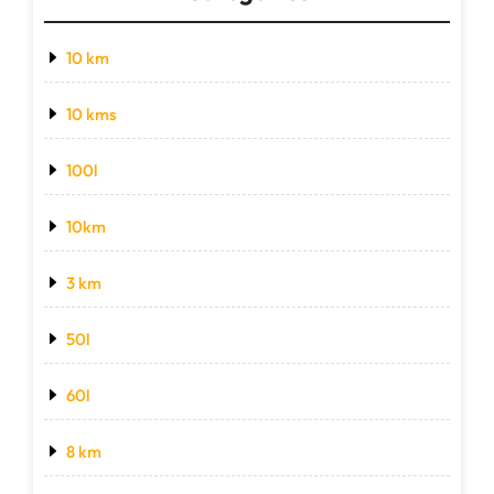
10 km
10 kms
100l
10km
3 km
50l
60l
8 km