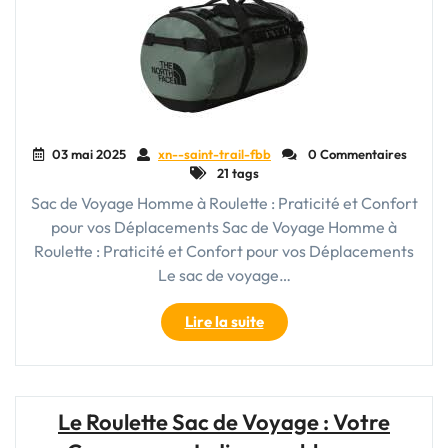
03 mai 2025
xn--saint-trail-fbb
0 Commentaires
21 tags
Sac de Voyage Homme à Roulette : Praticité et Confort
pour vos Déplacements Sac de Voyage Homme à
Roulette : Praticité et Confort pour vos Déplacements
Le sac de voyage…
"Le
Lire la suite
Confort
du
Voyage
:
Le Roulette Sac de Voyage : Votre
Sac