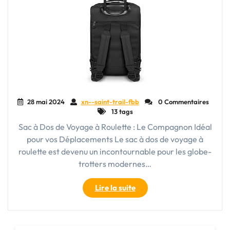
Idéal
pour
Tous
vos
Déplacements"
28 mai 2024
xn--saint-trail-fbb
0 Commentaires
13 tags
Sac à Dos de Voyage à Roulette : Le Compagnon Idéal
pour vos Déplacements Le sac à dos de voyage à
roulette est devenu un incontournable pour les globe-
trotters modernes…
"Découvrez
Lire la suite
l’Incontournable
Sac
à