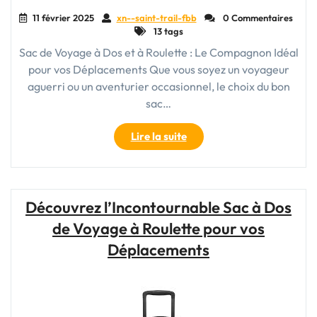
11 février 2025
xn--saint-trail-fbb
0 Commentaires
13 tags
Sac de Voyage à Dos et à Roulette : Le Compagnon Idéal
pour vos Déplacements Que vous soyez un voyageur
aguerri ou un aventurier occasionnel, le choix du bon
sac…
"Le
Lire la suite
Sac
de
Voyage
à
Découvrez l’Incontournable Sac à Dos
Dos
de Voyage à Roulette pour vos
et
à
Déplacements
Roulette
:
Votre
Compagnon