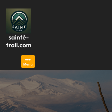
Passer
au
contenu
sainté-
trail.com
Menu