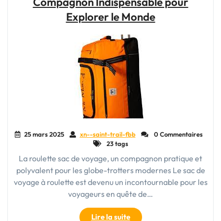
Compagnon Indispensable pour
de
Voyage
Explorer le Monde
Homme
à
Roulette
pour
une
Praticité
Maximale"
25 mars 2025
xn--saint-trail-fbb
0 Commentaires
23 tags
La roulette sac de voyage, un compagnon pratique et
polyvalent pour les globe-trotters modernes Le sac de
voyage à roulette est devenu un incontournable pour les
voyageurs en quête de…
"Le
Lire la suite