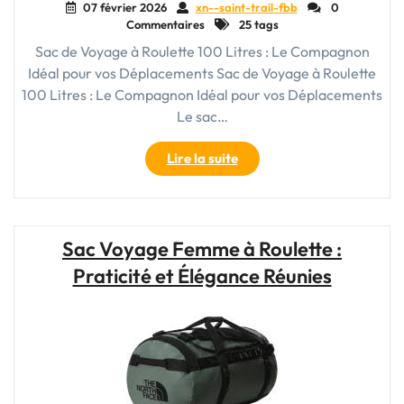
07 février 2026
xn--saint-trail-fbb
0
Commentaires
25 tags
Sac de Voyage à Roulette 100 Litres : Le Compagnon
Idéal pour vos Déplacements Sac de Voyage à Roulette
100 Litres : Le Compagnon Idéal pour vos Déplacements
Le sac…
"Découvrez
Lire la suite
le
Sac
de
Voyage
Sac Voyage Femme à Roulette :
à
Praticité et Élégance Réunies
Roulette
de
100
Litres
:
Votre
Compagnon