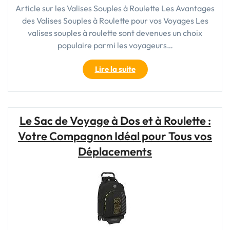
Article sur les Valises Souples à Roulette Les Avantages
des Valises Souples à Roulette pour vos Voyages Les
valises souples à roulette sont devenues un choix
populaire parmi les voyageurs…
"Les
Lire la suite
Avantages
Pratiques
d’une
Valise
Le Sac de Voyage à Dos et à Roulette :
Souple
Votre Compagnon Idéal pour Tous vos
à
Roulette
Déplacements
pour
vos
Voyages"