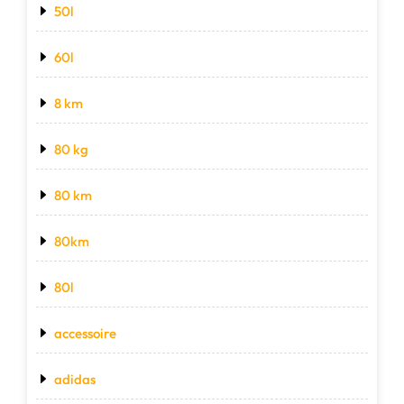
50l
60l
8 km
80 kg
80 km
80km
80l
accessoire
adidas