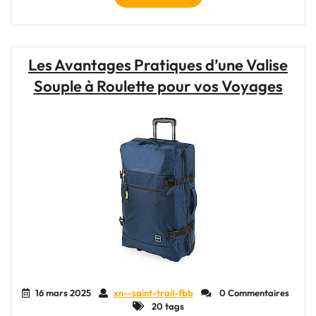
Roulette
Sac
de
Voyage
Les Avantages Pratiques d’une Valise
:
Souple à Roulette pour vos Voyages
Votre
Compagnon
Indispensable
pour
Explorer
le
Monde"
16 mars 2025
xn--saint-trail-fbb
0 Commentaires
20 tags