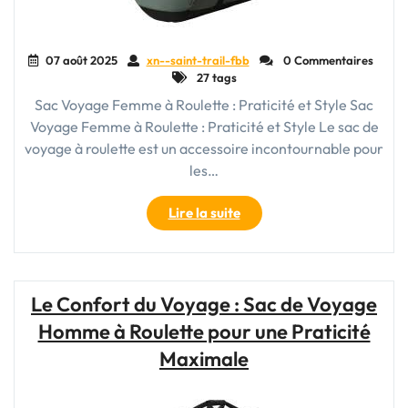
Idéal
pour
les
07 août 2025
xn--saint-trail-fbb
0 Commentaires
Grands
27 tags
Déplacements"
Sac Voyage Femme à Roulette : Praticité et Style Sac
Voyage Femme à Roulette : Praticité et Style Le sac de
voyage à roulette est un accessoire incontournable pour
les…
"Sac
Lire la suite
Voyage
Femme
à
Roulette
Le Confort du Voyage : Sac de Voyage
:
Homme à Roulette pour une Praticité
Praticité
et
Maximale
Élégance
Réunies"