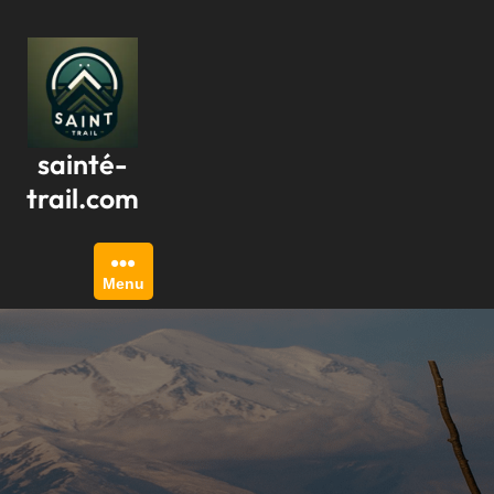
Passer
au
contenu
sainté-
trail.com
Menu