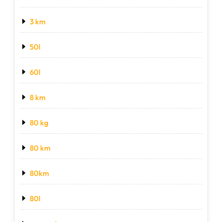
3 km
50l
60l
8 km
80 kg
80 km
80km
80l