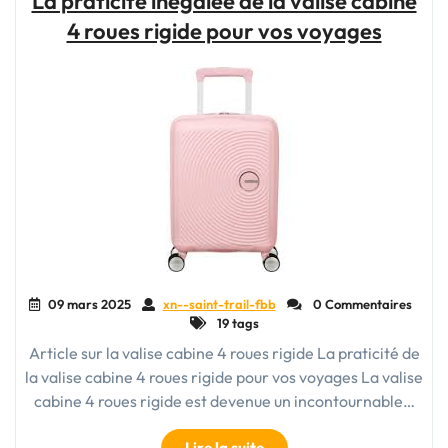
La praticité inégalée de la valise cabine
Votre
4 roues rigide pour vos voyages
Compagnon
Élégant
en
Déplacement"
09 mars 2025
xn--saint-trail-fbb
0 Commentaires
19 tags
Article sur la valise cabine 4 roues rigide La praticité de
la valise cabine 4 roues rigide pour vos voyages La valise
cabine 4 roues rigide est devenue un incontournable…
"La
Lire la suite