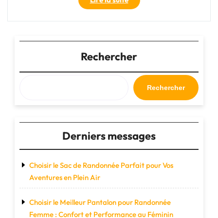
praticité
inégalée
de
la
valise
Rechercher
cabine
4
roues
Rechercher
rigide
pour
vos
voyages"
Derniers messages
Choisir le Sac de Randonnée Parfait pour Vos
Aventures en Plein Air
Choisir le Meilleur Pantalon pour Randonnée
Femme : Confort et Performance au Féminin