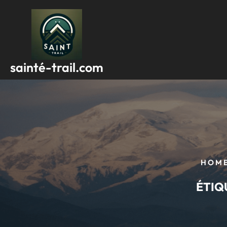
Passer
au
contenu
sainté-trail.com
HOM
ÉTIQ