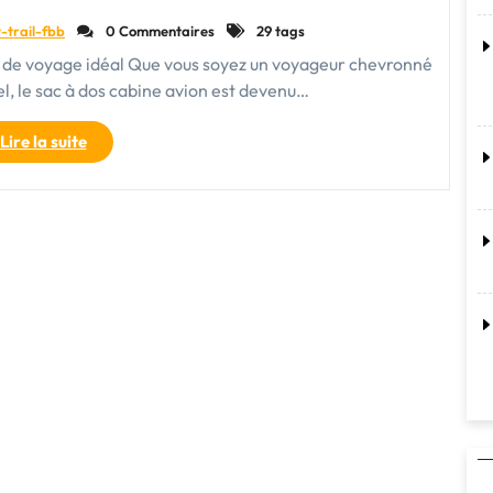
-trail-fbb
0 Commentaires
29 tags
n de voyage idéal Que vous soyez un voyageur chevronné
l, le sac à dos cabine avion est devenu…
"Le
Lire la suite
sac
à
dos
cabine
avion
:
l’indispensable
pour
voyager
léger
et
pratique"