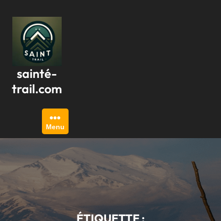
Passer
au
contenu
sainté-
trail.com
Menu
ÉTIQUETTE :