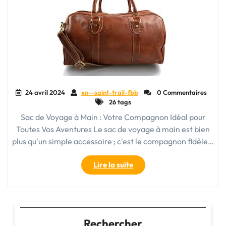
24 avril 2024
xn--saint-trail-fbb
0 Commentaires
26 tags
Sac de Voyage à Main : Votre Compagnon Idéal pour
Toutes Vos Aventures Le sac de voyage à main est bien
plus qu'un simple accessoire ; c'est le compagnon fidèle…
"Le
Lire la suite
Sac
de
Voyage
à
Main
Rechercher