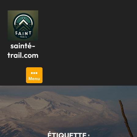
Passer
au
contenu
sainté-
trail.com
Menu
ÉTIQUETTE :