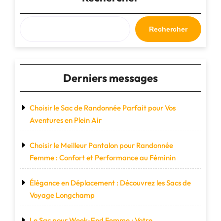
:
Votre
Compagnon
Rechercher
Indispensable
pour
Toutes
Vos
Derniers messages
Excursions"
Choisir le Sac de Randonnée Parfait pour Vos
Aventures en Plein Air
Choisir le Meilleur Pantalon pour Randonnée
Femme : Confort et Performance au Féminin
Élégance en Déplacement : Découvrez les Sacs de
Voyage Longchamp
Le Sac pour Week-End Femme : Votre