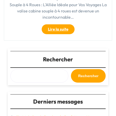
Souple à 4 Roues : L'Alliée Idéale pour Vos Voyages La
valise cabine souple à 4 roues est devenue un
incontournable…
"Valise
Lire la suite
Cabine
Souple
à
4
Roues
Rechercher
:
Le
Compagnon
Rechercher
Idéal
pour
Vos
Voyages"
Derniers messages