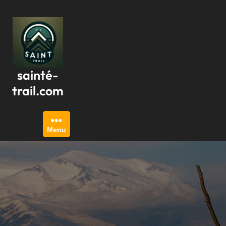
Passer
au
contenu
sainté-
trail.com
Menu