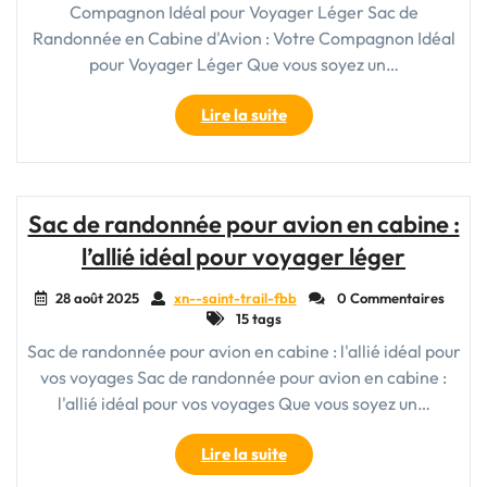
Compagnon Idéal pour Voyager Léger Sac de
Randonnée en Cabine d'Avion : Votre Compagnon Idéal
pour Voyager Léger Que vous soyez un…
"Le
Lire la suite
Sac
de
Rando
en
Sac de randonnée pour avion en cabine :
Cabine
l’allié idéal pour voyager léger
:
Votre
28 août 2025
xn--saint-trail-fbb
0 Commentaires
Compagnon
15 tags
de
Sac de randonnée pour avion en cabine : l'allié idéal pour
Voyage
vos voyages Sac de randonnée pour avion en cabine :
Idéal
pour
l'allié idéal pour vos voyages Que vous soyez un…
l’Avion"
"Sac
Lire la suite
de