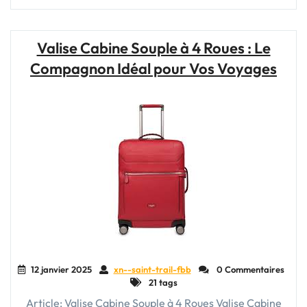
randonnée
pour
avion
Valise Cabine Souple à 4 Roues : Le
en
Compagnon Idéal pour Vos Voyages
cabine
:
l’allié
idéal
pour
voyager
léger"
12 janvier 2025
xn--saint-trail-fbb
0 Commentaires
21 tags
Article: Valise Cabine Souple à 4 Roues Valise Cabine