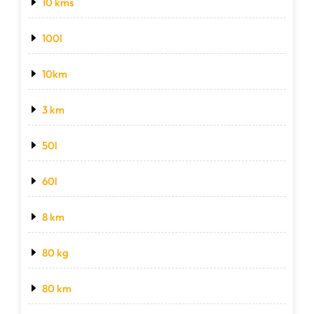
10 kms
100l
10km
3 km
50l
60l
8 km
80 kg
80 km