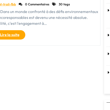
t-trail-fbb
0 Commentaires
30 tags
e Dans un monde confronté à des défis environnementaux
écoresponsables est devenu une nécessité absolue.
lité, c'est l'engagement à…
"Vivre
Lire la suite
de
manière
écoresponsable
:
Un
engagement
pour
un
avenir
durable"