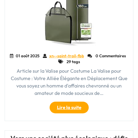
01 août 2025
xn--saint-trail-fbb
0 Commentaires
29 tags
Article sur la Valise pour Costume La Valise pour
Costume : Votre Alliée Élégante en Déplacement Que
vous soyez un homme d'affaires chevronné ou un
amateur de mode soucieux de…
"La
Lire la suite
Valise
pour
Costume
: