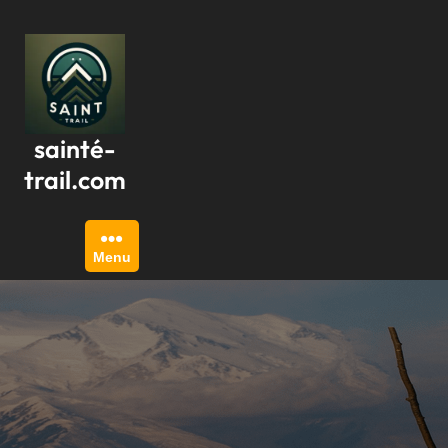
Passer
au
contenu
sainté-
trail.com
Menu