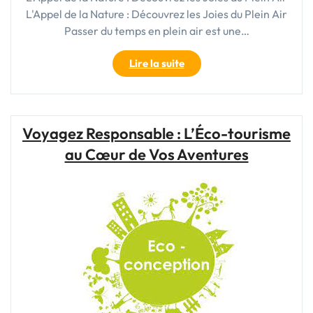
L'Appel de la Nature : Découvrez les Joies du Plein Air
Passer du temps en plein air est une…
"Vivez
Lire la suite
l’aventure
en
plein
air
Voyagez Responsable : L’Éco-tourisme
:
au Cœur de Vos Aventures
Explorez
la
nature
sauvage
et
respirez
la
liberté"