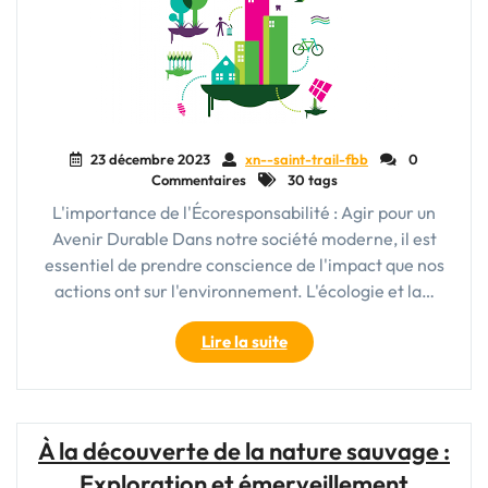
23 décembre 2023
xn--saint-trail-fbb
0
Commentaires
30 tags
L'importance de l'Écoresponsabilité : Agir pour un
Avenir Durable Dans notre société moderne, il est
essentiel de prendre conscience de l'impact que nos
actions ont sur l'environnement. L'écologie et la…
"Vivre
Lire la suite
de
manière
écoresponsable
:
À la découverte de la nature sauvage :
Agir
Exploration et émerveillement
pour