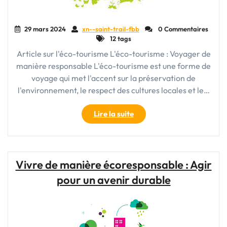
29 mars 2024
xn--saint-trail-fbb
0 Commentaires
12 tags
Article sur l'éco-tourisme L'éco-tourisme : Voyager de
manière responsable L'éco-tourisme est une forme de
voyage qui met l'accent sur la préservation de
l'environnement, le respect des cultures locales et le…
"Voyagez
Lire la suite
Responsable
:
L’Éco-
tourisme
Vivre de manière écoresponsable : Agir
au
pour un avenir durable
Cœur
de
Vos
Aventures"