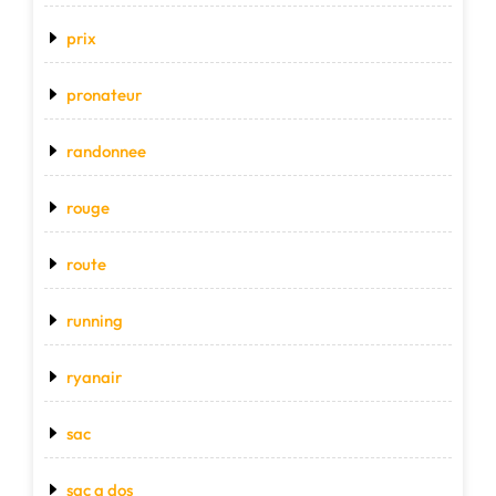
prix
pronateur
randonnee
rouge
route
running
ryanair
sac
sac a dos