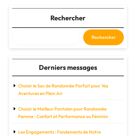
de
la
nature
Rechercher
sauvage
:
Exploration
Rechercher
et
émerveillement"
Derniers messages
Choisir le Sac de Randonnée Parfait pour Vos
Aventures en Plein Air
Choisir le Meilleur Pantalon pour Randonnée
Femme : Confort et Performance au Féminin
Les Engagements : Fondements de Notre