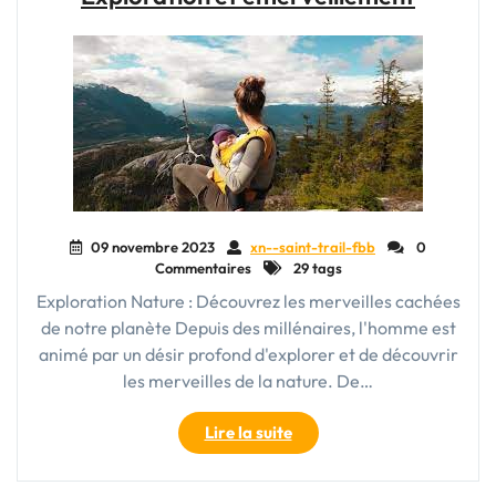
un
avenir
durable"
09 novembre 2023
xn--saint-trail-fbb
0
Commentaires
29 tags
Exploration Nature : Découvrez les merveilles cachées
de notre planète Depuis des millénaires, l'homme est
animé par un désir profond d'explorer et de découvrir
les merveilles de la nature. De…
"À
Lire la suite
la
découverte