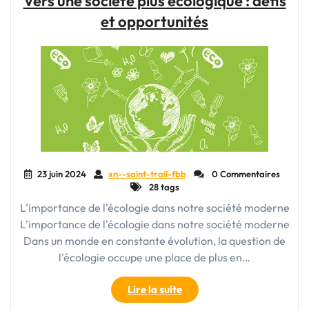
Vers une société plus écologique : défis
Votre
et opportunités
Compagnon
Élégant
en
Déplacement"
23 juin 2024
xn--saint-trail-fbb
0 Commentaires
28 tags
L'importance de l'écologie dans notre société moderne
L'importance de l'écologie dans notre société moderne
Dans un monde en constante évolution, la question de
l'écologie occupe une place de plus en…
"Vers
Lire la suite
une