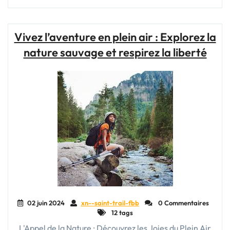
société
plus
écologique
Vivez l’aventure en plein air : Explorez la
:
nature sauvage et respirez la liberté
défis
et
opportunités"
02 juin 2024
xn--saint-trail-fbb
0 Commentaires
12 tags
L'Appel de la Nature : Découvrez les Joies du Plein Air