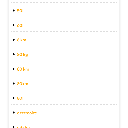
50l
60l
8 km
80 kg
80 km
80km
80l
accessoire
adidas