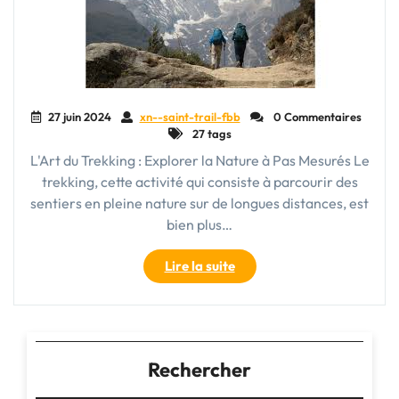
27 juin 2024
xn--saint-trail-fbb
0 Commentaires
27 tags
L'Art du Trekking : Explorer la Nature à Pas Mesurés Le
trekking, cette activité qui consiste à parcourir des
sentiers en pleine nature sur de longues distances, est
bien plus…
"Exploration
Lire la suite
Sauvage
:
Les
Défis
du
Rechercher
Trekking