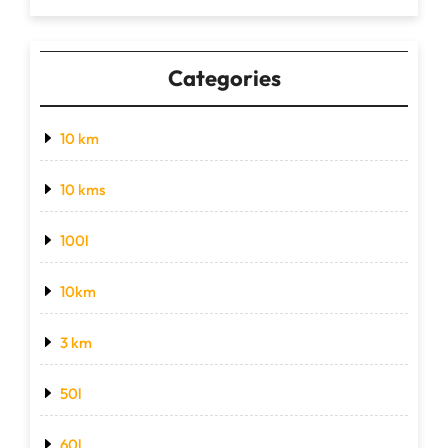
Categories
10 km
10 kms
100l
10km
3 km
50l
60l