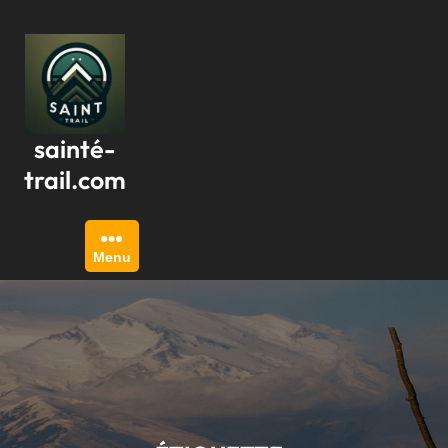
Passer
au
contenu
sainté-
trail.com
Menu