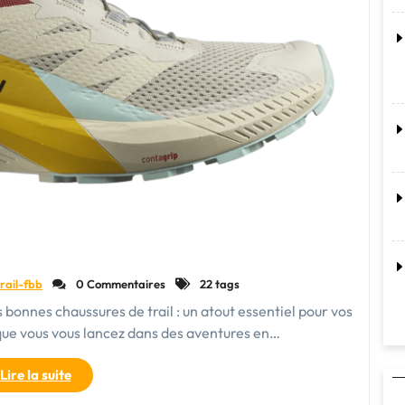
rail-fbb
0 Commentaires
22 tags
s bonnes chaussures de trail : un atout essentiel pour vos
que vous vous lancez dans des aventures en…
"Choisir
Lire la suite
la