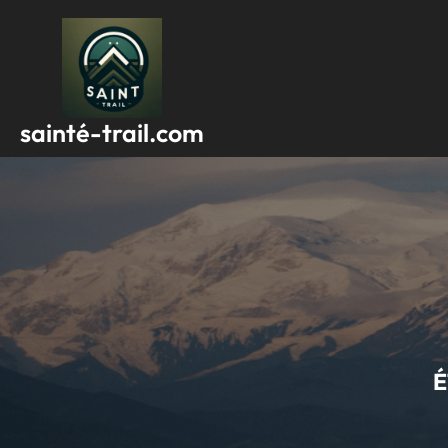
Passer
au
contenu
sainté-trail.com
É