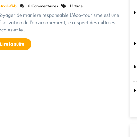
-trail-fbb
0 Commentaires
12 tags
 Voyager de manière responsable L'éco-tourisme est une
éservation de l'environnement, le respect des cultures
ocales et le…
"Voyagez
Lire la suite
Responsable
:
L’Éco-
tourisme
au
Cœur
de
Vos
Aventures"