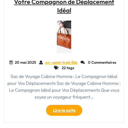
Votre Compagnon de Déplacement
avec
Auchan
Idéal
Sac
Voyage"
20 mai 2025
xn--saint-trail-fbb
0 Commentaires
22 tags
Sac de Voyage Cabine Homme : Le Compagnon Idéal
pour Vos Déplacements Sac de Voyage Cabine Homme :
Le Compagnon Idéal pour Vos Déplacements Que vous
soyez un voyageur fréquent…
"Le
Lire la suite
Sac
de