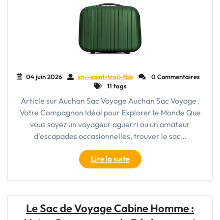
04 juin 2026
xn--saint-trail-fbb
0 Commentaires
11 tags
Article sur Auchan Sac Voyage Auchan Sac Voyage :
Votre Compagnon Idéal pour Explorer le Monde Que
vous soyez un voyageur aguerri ou un amateur
d'escapades occasionnelles, trouver le sac…
"Trouvez
Lire la suite
Votre
Compagnon
de
Voyage
Le Sac de Voyage Cabine Homme :
Idéal