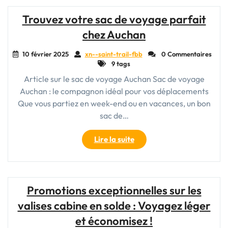
Voyage
Cabine
Trouvez votre sac de voyage parfait
Homme
chez Auchan
:
Votre
10 février 2025
xn--saint-trail-fbb
0 Commentaires
Compagnon
9 tags
de
Article sur le sac de voyage Auchan Sac de voyage
Déplacement
Auchan : le compagnon idéal pour vos déplacements
Idéal"
Que vous partiez en week-end ou en vacances, un bon
sac de…
"Trouvez
Lire la suite
votre
sac
de
voyage
Promotions exceptionnelles sur les
parfait
valises cabine en solde : Voyagez léger
chez
Auchan"
et économisez !