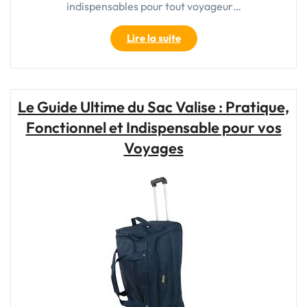
indispensables pour tout voyageur…
"Promotions
Lire la suite
exceptionnelles
sur
les
valises
Le Guide Ultime du Sac Valise : Pratique,
cabine
Fonctionnel et Indispensable pour vos
en
solde
Voyages
:
Voyagez
léger
et
économisez
!"