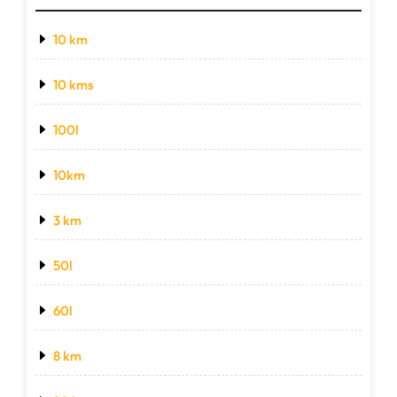
10 km
10 kms
100l
10km
3 km
50l
60l
8 km