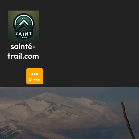
Passer
au
contenu
sainté-
trail.com
Menu