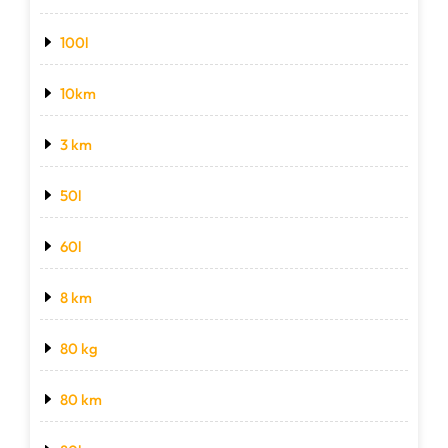
100l
10km
3 km
50l
60l
8 km
80 kg
80 km