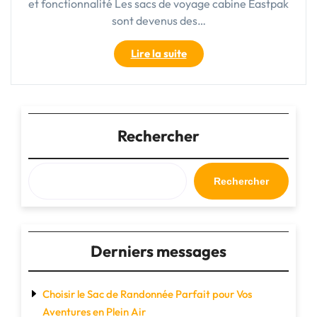
et fonctionnalité Les sacs de voyage cabine Eastpak
sont devenus des…
"Le
Lire la suite
sac
de
voyage
cabine
Eastpak
Rechercher
:
le
compagnon
Rechercher
idéal
pour
voyager
léger"
Derniers messages
Choisir le Sac de Randonnée Parfait pour Vos
Aventures en Plein Air