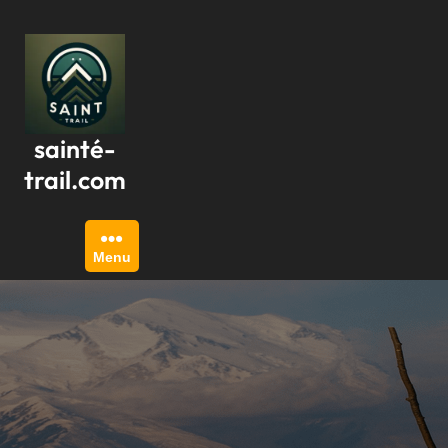
Passer
au
contenu
sainté-
trail.com
Menu