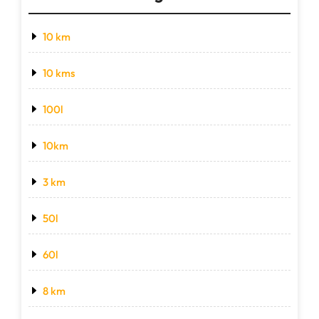
10 km
10 kms
100l
10km
3 km
50l
60l
8 km