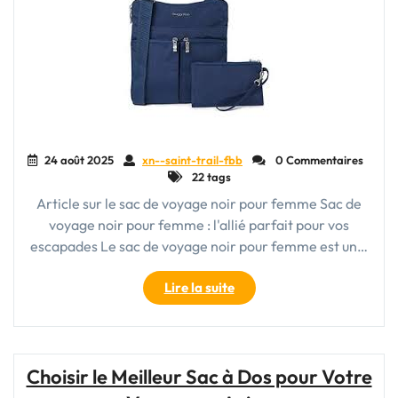
24 août 2025
xn--saint-trail-fbb
0 Commentaires
22 tags
Article sur le sac de voyage noir pour femme Sac de
voyage noir pour femme : l'allié parfait pour vos
escapades Le sac de voyage noir pour femme est un…
"Le
Lire la suite
sac
de
voyage
noir
Choisir le Meilleur Sac à Dos pour Votre
pour