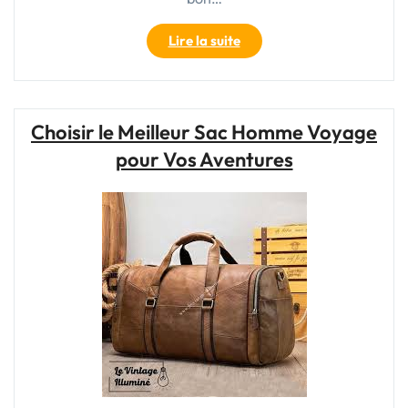
"Choisir
Lire la suite
le
Meilleur
Sac
à
Choisir le Meilleur Sac Homme Voyage
Dos
pour Vos Aventures
pour
Votre
Voyage
en
Avion"