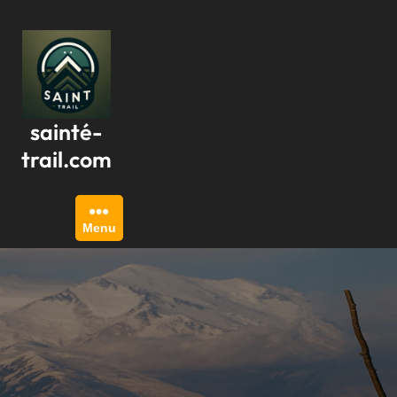
Passer
au
contenu
sainté-
trail.com
Menu