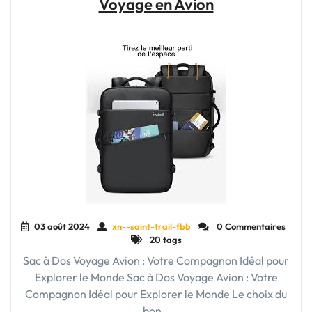
Voyage en Avion
femme
:
l’allié
élégant
des
aventurières"
03 août 2024
xn--saint-trail-fbb
0 Commentaires
20 tags
Sac à Dos Voyage Avion : Votre Compagnon Idéal pour
Explorer le Monde Sac à Dos Voyage Avion : Votre
Compagnon Idéal pour Explorer le Monde Le choix du
bon…