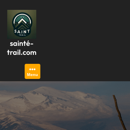
Passer
au
contenu
sainté-
trail.com
Menu