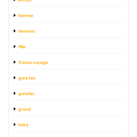
femme
femmes
fille
france voyage
gore tex
goretex
grand
hoka