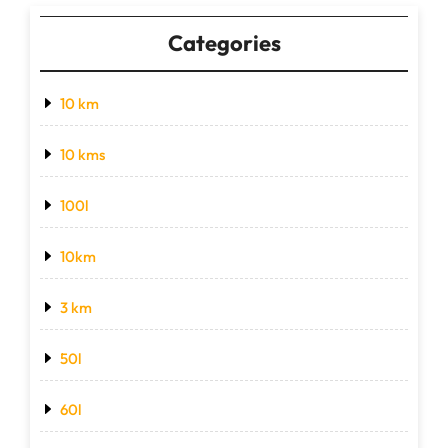
Categories
10 km
10 kms
100l
10km
3 km
50l
60l