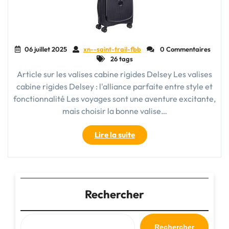
06 juillet 2025
xn--saint-trail-fbb
0 Commentaires
26 tags
Article sur les valises cabine rigides Delsey Les valises
cabine rigides Delsey : l'alliance parfaite entre style et
fonctionnalité Les voyages sont une aventure excitante,
mais choisir la bonne valise…
"La
Lire la suite
perfection
du
voyage
:
les
Rechercher
valises
cabine
rigides
Rechercher