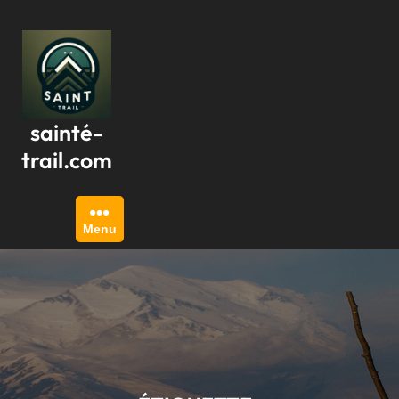
Passer
au
contenu
sainté-
trail.com
Menu