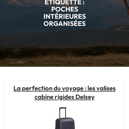
ÉTIQUETTE :
POCHES
INTÉRIEURES
ORGANISÉES
La perfection du voyage : les valises
cabine rigides Delsey