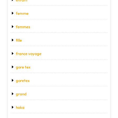
femme
femmes
fille
france voyage
gore tex
goretex
grand
hoka