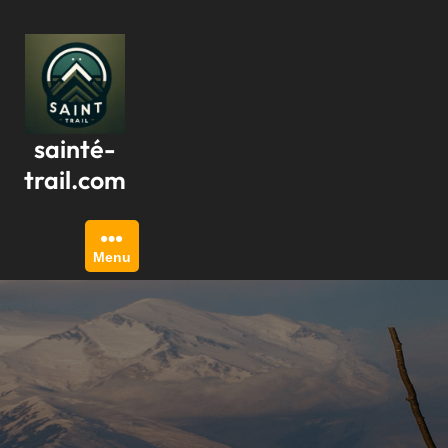
Passer
au
contenu
sainté-
trail.com
Menu