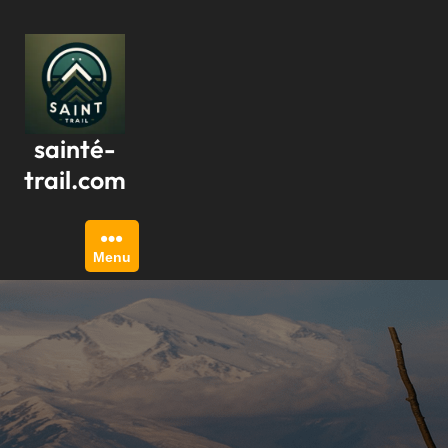
Passer
au
contenu
sainté-
trail.com
Menu