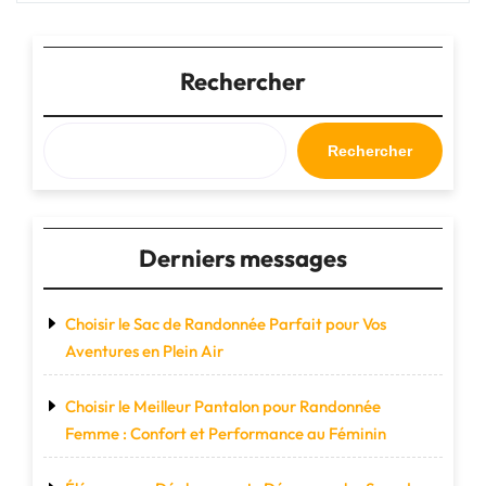
de
Sport
100
Litres
Rechercher
:
Votre
Compagnon
Rechercher
Idéal
Pour
Toutes
Vos
Derniers messages
Aventures"
Choisir le Sac de Randonnée Parfait pour Vos
Aventures en Plein Air
Choisir le Meilleur Pantalon pour Randonnée
Femme : Confort et Performance au Féminin