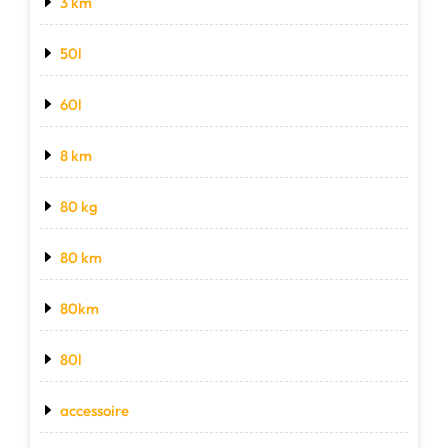
3 km
50l
60l
8 km
80 kg
80 km
80km
80l
accessoire