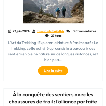
27 juin 2024
xn--saint-trail-fbb
0 Commentaires
27 tags
L'Art du Trekking : Explorer la Nature à Pas Mesurés Le
trekking, cette activité qui consiste à parcourir des
sentiers en pleine nature sur de longues distances, est
bien plus…
"Exploration
Lire la suite
Sauvage
:
Les
Défis
À la conquête des sentiers avec les
du
chaussures de trail : l’alliance parfaite
Trekking