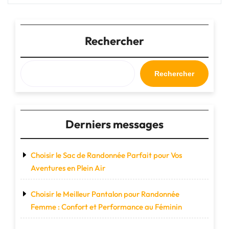
conquête
des
sentiers
avec
Rechercher
les
chaussures
de
Rechercher
trail
:
l’alliance
parfaite
Derniers messages
entre
performance
et
Choisir le Sac de Randonnée Parfait pour Vos
aventure"
Aventures en Plein Air
Choisir le Meilleur Pantalon pour Randonnée
Femme : Confort et Performance au Féminin