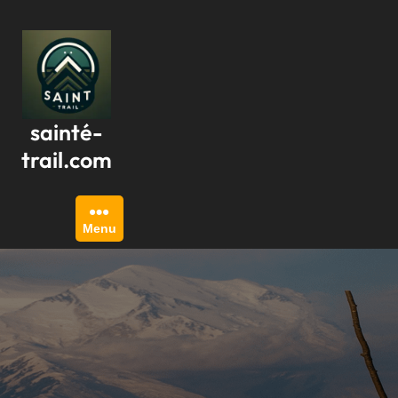
Passer
au
contenu
sainté-
trail.com
Menu