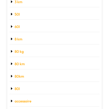
3 km
50l
60l
8 km
80 kg
80 km
80km
80l
accessoire