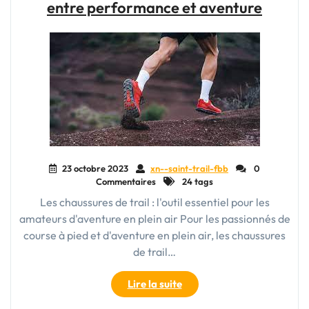
en
entre performance et aventure
Terre
Inconnue"
23 octobre 2023
xn--saint-trail-fbb
0
Commentaires
24 tags
Les chaussures de trail : l'outil essentiel pour les
amateurs d'aventure en plein air Pour les passionnés de
course à pied et d'aventure en plein air, les chaussures
de trail…
"À
Lire la suite
la