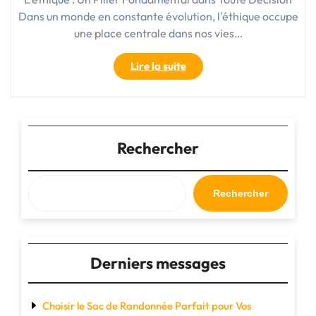
Dans un monde en constante évolution, l'éthique occupe
une place centrale dans nos vies…
"La
Lire la suite
Dimension
Éthique
:
Un
Fondement
Rechercher
Indispensable
pour
un
Rechercher
Avenir
Meilleur"
Derniers messages
Choisir le Sac de Randonnée Parfait pour Vos