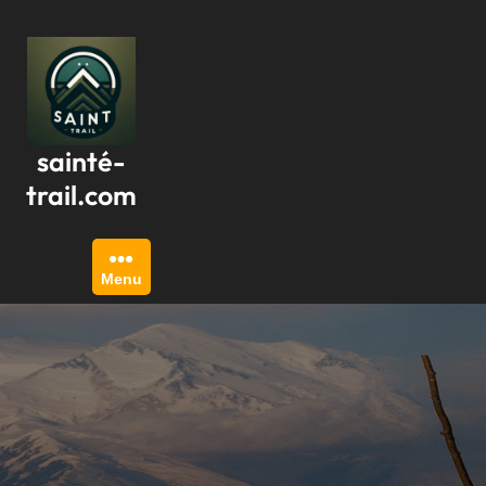
Passer
au
contenu
sainté-
trail.com
Menu