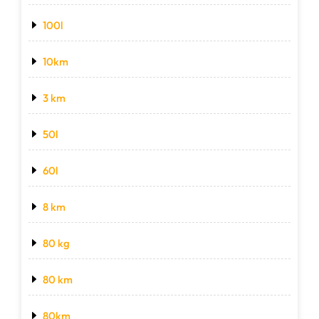
100l
10km
3 km
50l
60l
8 km
80 kg
80 km
80km