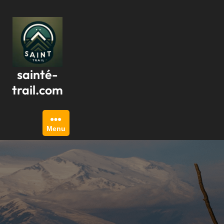
Passer
au
contenu
sainté-
trail.com
Menu