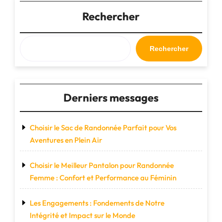
avion
avec
Rechercher
un
bagage
cabine
Rechercher
et
un
sac
à
Derniers messages
dos
optimisé"
Choisir le Sac de Randonnée Parfait pour Vos
Aventures en Plein Air
Choisir le Meilleur Pantalon pour Randonnée
Femme : Confort et Performance au Féminin
Les Engagements : Fondements de Notre
Intégrité et Impact sur le Monde