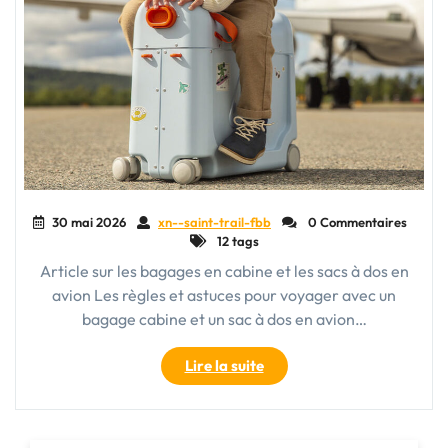
30 mai 2026
xn--saint-trail-fbb
0 Commentaires
12 tags
Article sur les bagages en cabine et les sacs à dos en
avion Les règles et astuces pour voyager avec un
bagage cabine et un sac à dos en avion…
"Conseils
Lire la suite
pour
voyager
en