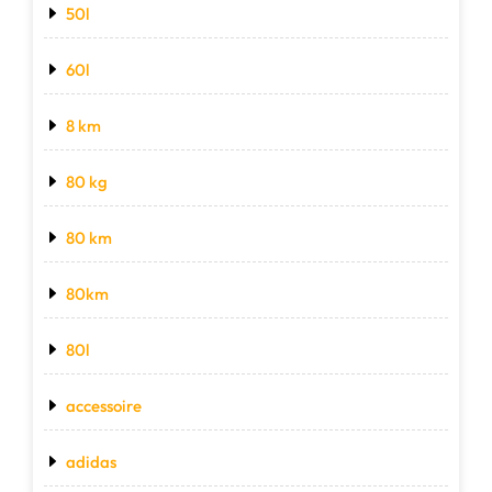
50l
60l
8 km
80 kg
80 km
80km
80l
accessoire
adidas