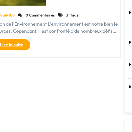
trail-fbb
0 Commentaires
31 tags
on de l'Environnement L'environnement est notre bien le
sources. Cependant, il est confronté à de nombreux défis…
"Engageons-
Lire la suite
nous
pour
la
protection
de
l’environnement
:
Notre
responsabilité
collective"