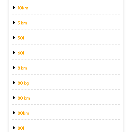
10km
3 km
50l
60l
8 km
80 kg
80 km
80km
80l