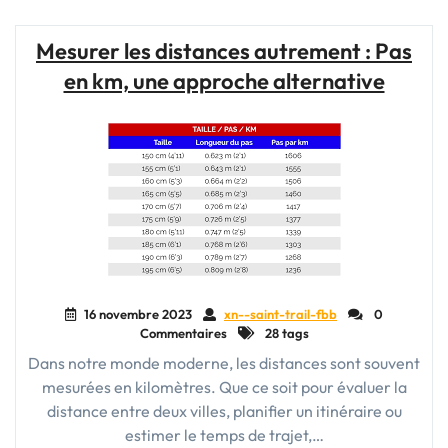
Chaussures
:
Mesurer les distances autrement : Pas
Un
en km, une approche alternative
Pas
Vers
le
Confort
et
le
Style"
16 novembre 2023
xn--saint-trail-fbb
0
Commentaires
28 tags
Dans notre monde moderne, les distances sont souvent
mesurées en kilomètres. Que ce soit pour évaluer la
distance entre deux villes, planifier un itinéraire ou
estimer le temps de trajet,…