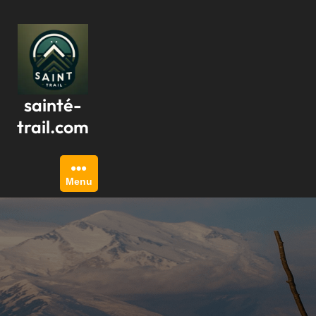
Passer
au
contenu
sainté-
trail.com
Menu