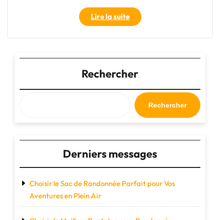
"Mesurer
Lire la suite
les
distances
autrement
:
Pas
Rechercher
en
km,
une
Rechercher
approche
alternative"
Derniers messages
Choisir le Sac de Randonnée Parfait pour Vos
Aventures en Plein Air