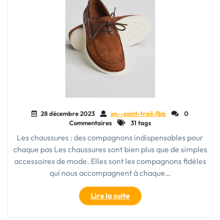
28 décembre 2023
xn--saint-trail-fbb
0
Commentaires
31 tags
Les chaussures : des compagnons indispensables pour
chaque pas Les chaussures sont bien plus que de simples
accessoires de mode. Elles sont les compagnons fidèles
qui nous accompagnent à chaque…
"Le
Lire la suite
Monde
des