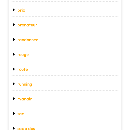
prix
pronateur
randonnee
rouge
route
running
ryanair
sac
sac a dos