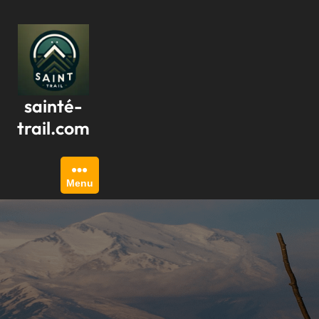
Passer
au
contenu
sainté-
trail.com
Menu