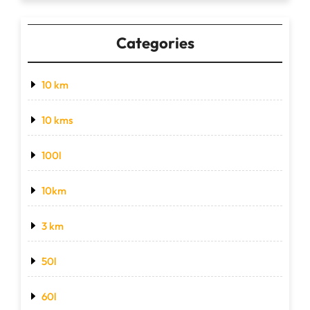
Categories
10 km
10 kms
100l
10km
3 km
50l
60l