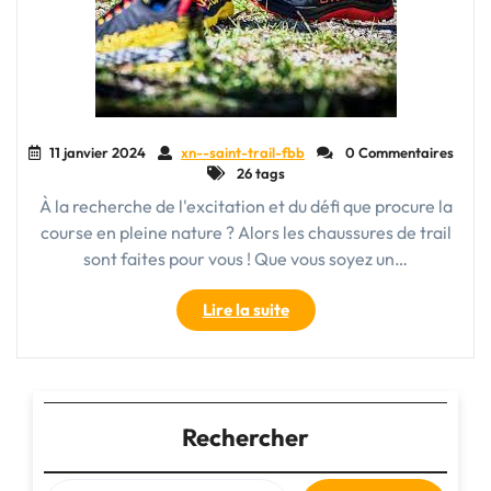
11 janvier 2024
xn--saint-trail-fbb
0 Commentaires
26 tags
À la recherche de l'excitation et du défi que procure la
course en pleine nature ? Alors les chaussures de trail
sont faites pour vous ! Que vous soyez un…
"Les
Lire la suite
chaussures
de
trail
:
l’essentiel
Rechercher
pour
une