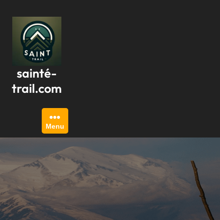
Passer
au
contenu
sainté-
trail.com
Menu