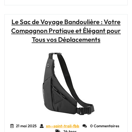
à
dos
femme
Le Sac de Voyage Bandoulière : Votre
idéal
Compagnon Pratique et Élégant pour
pour
voyager
Tous vos Déplacements
en
cabine
:
pratique
et
stylé
!"
21 mai 2025
xn--saint-trail-fbb
0 Commentaires
24 tags