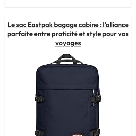
d’Achat
:
Les
Meilleurs
Le sac Eastpak bagage cabine : l’alliance
Sacs
parfaite entre praticité et style pour vos
de
Voyage
voyages
pour
Homme
en
2021"