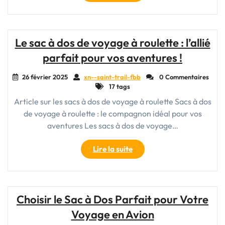
Sac
Bagage
à
Main
Le sac à dos de voyage à roulette : l’allié
:
parfait pour vos aventures !
Votre
Compagnon
26 février 2025
xn--saint-trail-fbb
0 Commentaires
de
17 tags
Voyage
Article sur les sacs à dos de voyage à roulette Sacs à dos
Indispensable"
de voyage à roulette : le compagnon idéal pour vos
aventures Les sacs à dos de voyage…
"Le
Lire la suite
sac
à
dos
de
Choisir le Sac à Dos Parfait pour Votre
voyage
Voyage en Avion
à