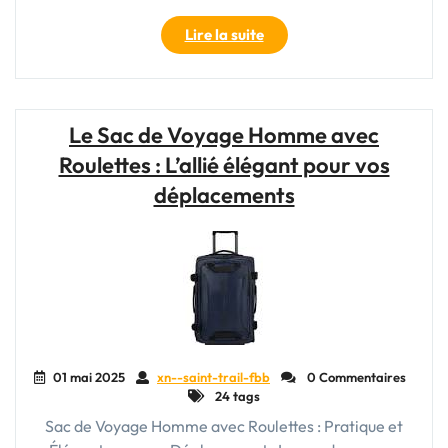
Déplacements"
"Le
Lire la suite
Sac
à
Roulette
Cabine
Le Sac de Voyage Homme avec
:
Roulettes : L’allié élégant pour vos
Votre
Compagnon
déplacements
de
Voyage
Idéal"
01 mai 2025
xn--saint-trail-fbb
0 Commentaires
24 tags
Sac de Voyage Homme avec Roulettes : Pratique et