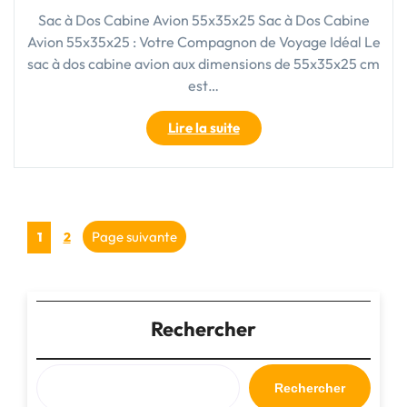
Sac à Dos Cabine Avion 55x35x25 Sac à Dos Cabine
Avion 55x35x25 : Votre Compagnon de Voyage Idéal Le
sac à dos cabine avion aux dimensions de 55x35x25 cm
est…
"Sac
Lire la suite
à
Dos
Cabine
Avion
Pagination
55x35x25
Page
Page
Page suivante
1
2
:
des
Le
Compagnon
publications
Indispensable
Rechercher
de
Vos
Voyages"
Rechercher