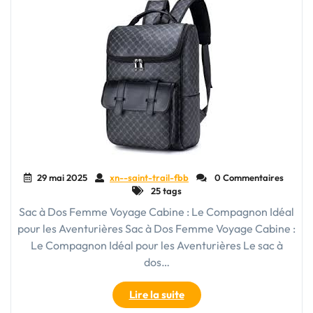
entre
praticité
et
style
pour
vos
voyages"
29 mai 2025
xn--saint-trail-fbb
0 Commentaires
25 tags
Sac à Dos Femme Voyage Cabine : Le Compagnon Idéal
pour les Aventurières Sac à Dos Femme Voyage Cabine :
Le Compagnon Idéal pour les Aventurières Le sac à
dos…
"Le
Lire la suite
sac