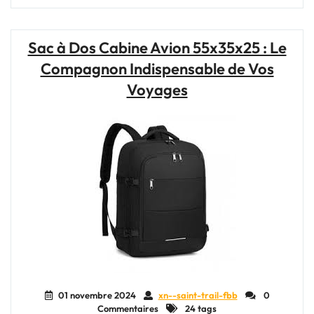
Sac
à
Dos
Sac à Dos Cabine Avion 55x35x25 : Le
Parfait
Compagnon Indispensable de Vos
pour
Votre
Voyages
Voyage
en
Avion"
01 novembre 2024
xn--saint-trail-fbb
0
Commentaires
24 tags