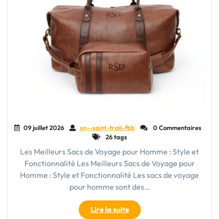
09 juillet 2026
xn--saint-trail-fbb
0 Commentaires
26 tags
Les Meilleurs Sacs de Voyage pour Homme : Style et
Fonctionnalité Les Meilleurs Sacs de Voyage pour
Homme : Style et Fonctionnalité Les sacs de voyage
pour homme sont des…
"Guide
Lire la suite