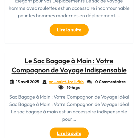
Élégant pour vos Déplacements Le sac de voyage
homme avec roulettes est un accessoire incontournable
pour les hommes modernes en déplacement.…
"Le
Lire la suite
Sac
de
Voyage
Homme
Le Sac Bagage à Main : Votre
avec
Compagnon de Voyage Indispensable
Roulettes
:
13 avril 2025
xn--saint-trail-fbb
0 Commentaires
L’allié
19 tags
élégant
Sac Bagage à Main : Votre Compagnon de Voyage Idéal
pour
Sac Bagage à Main : Votre Compagnon de Voyage Idéal
vos
déplacements"
Le sac bagage à main est un accessoire indispensable
pour…
"Le
Lire la suite