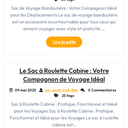
Sac de Voyage Bandoulière : Votre Compagnon Idéal
pour les Déplacements Le sac de voyage bandoulière
est un accessoire incontournable pour tous ceux qui
aiment voyager avec style et praticité.…
"Le
Lire la suite
Sac
de
Voyage
Bandoulière
Le Sac à Roulette Cabine : Votre
:
Compagnon de Voyage Idéal
Votre
Compagnon
09 mai 2025
xn--saint-trail-fbb
0 Commentaires
Pratique
25 tags
et
Sac à Roulette Cabine : Pratique, Fonctionnel et Idéal
Élégant
pour les Voyages Sac à Roulette Cabine : Pratique,
pour
Tous
Fonctionnel et Idéal pour les Voyages Le sac à roulette
vos
cabine est…