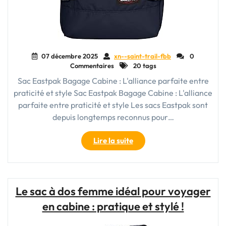
07 décembre 2025
xn--saint-trail-fbb
0
Commentaires
20 tags
Sac Eastpak Bagage Cabine : L'alliance parfaite entre
praticité et style Sac Eastpak Bagage Cabine : L'alliance
parfaite entre praticité et style Les sacs Eastpak sont
depuis longtemps reconnus pour…
"Le
Lire la suite
sac
Eastpak
bagage
cabine
Le sac à dos femme idéal pour voyager
:
en cabine : pratique et stylé !
l’alliance
parfaite