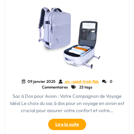
roulette
:
l’allié
parfait
pour
vos
aventures
!"
09 janvier 2025
xn--saint-trail-fbb
0
Commentaires
23 tags
Sac à Dos pour Avion : Votre Compagnon de Voyage
Idéal Le choix du sac à dos pour un voyage en avion est
crucial pour assurer votre confort et votre…
"Choisir
Lire la suite
le