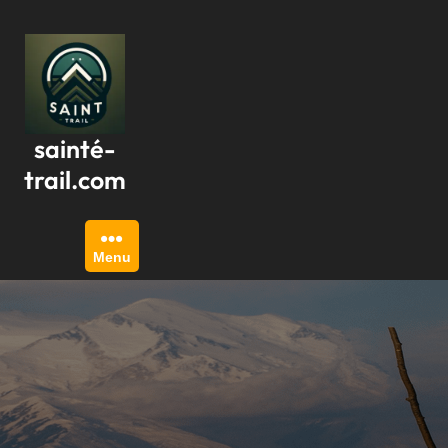
Passer
au
contenu
sainté-
trail.com
Menu