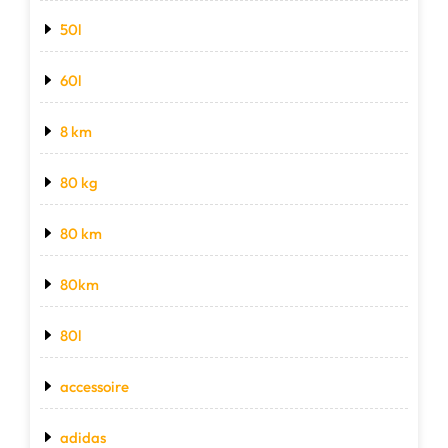
50l
60l
8 km
80 kg
80 km
80km
80l
accessoire
adidas