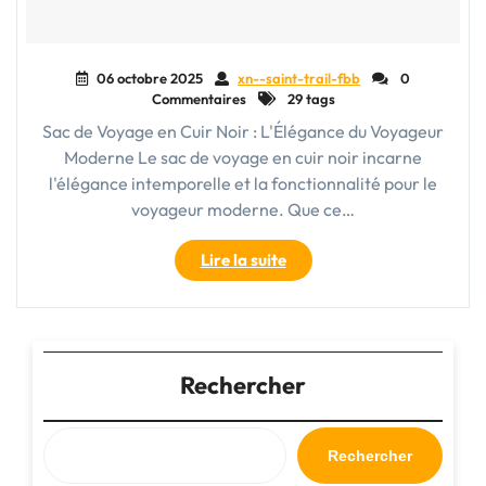
06 octobre 2025
xn--saint-trail-fbb
0
Commentaires
29 tags
Sac de Voyage en Cuir Noir : L'Élégance du Voyageur
Moderne Le sac de voyage en cuir noir incarne
l'élégance intemporelle et la fonctionnalité pour le
voyageur moderne. Que ce…
"Élégance
Lire la suite
intemporelle
:
Le
sac
de
Rechercher
voyage
en
cuir
Rechercher
noir,