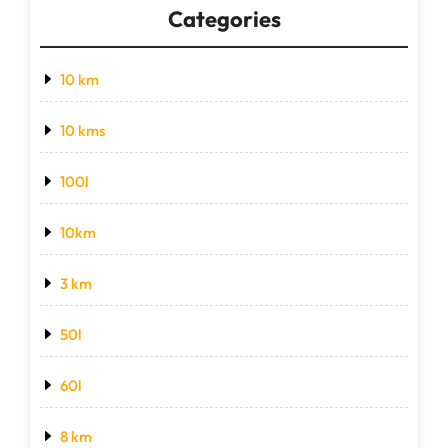
Categories
10 km
10 kms
100l
10km
3 km
50l
60l
8 km