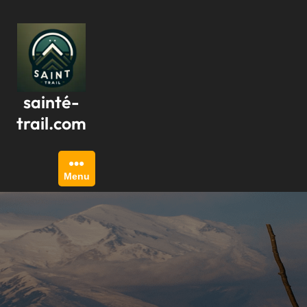
Passer
au
contenu
sainté-
trail.com
Menu