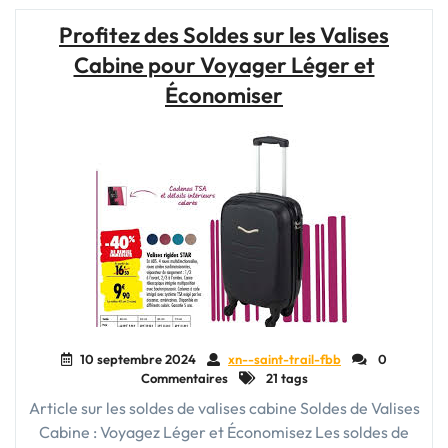
sur
Profitez des Soldes sur les Valises
les
Cabine pour Voyager Léger et
Valises
Cabine
Économiser
pour
Voyager
Léger"
10 septembre 2024
xn--saint-trail-fbb
0
Commentaires
21 tags
Article sur les soldes de valises cabine Soldes de Valises
Cabine : Voyagez Léger et Économisez Les soldes de