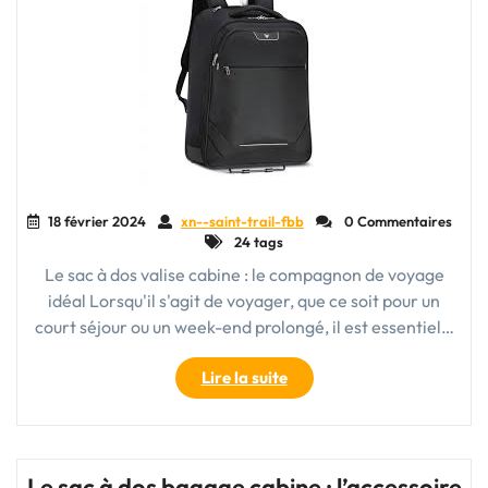
18 février 2024
xn--saint-trail-fbb
0 Commentaires
24 tags
Le sac à dos valise cabine : le compagnon de voyage
idéal Lorsqu'il s'agit de voyager, que ce soit pour un
court séjour ou un week-end prolongé, il est essentiel…
"Le
Lire la suite
sac
à
dos
valise
Le sac à dos bagage cabine : l’accessoire