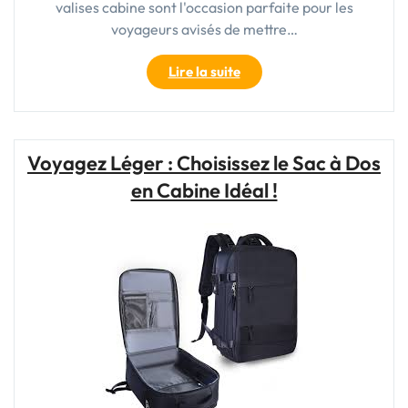
valises cabine sont l'occasion parfaite pour les
voyageurs avisés de mettre…
"Profitez
Lire la suite
des
Soldes
sur
les
Voyagez Léger : Choisissez le Sac à Dos
Valises
en Cabine Idéal !
Cabine
pour
Voyager
Léger
et
Économiser"