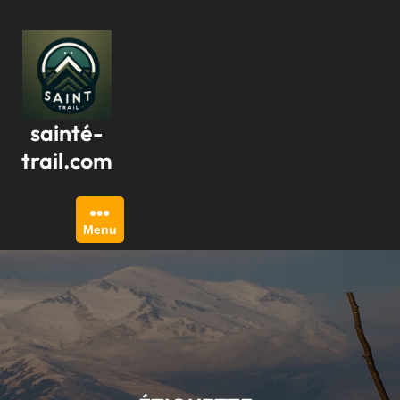
Passer
au
contenu
sainté-
trail.com
Menu