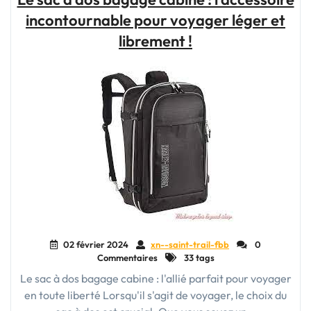
cabine
incontournable pour voyager léger et
:
le
librement !
compagnon
de
voyage
polyvalent
et
pratique"
02 février 2024
xn--saint-trail-fbb
0
Commentaires
33 tags
Le sac à dos bagage cabine : l'allié parfait pour voyager
en toute liberté Lorsqu'il s'agit de voyager, le choix du