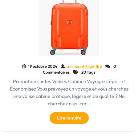
19 octobre 2024
xn--saint-trail-fbb
0
Commentaires
20 tags
Promotion sur les Valises Cabine : Voyagez Léger et
Économisez Vous prévoyez un voyage et vous cherchez
une valise cabine pratique, légère et de qualité ? Ne
cherchez plus, car…
"Offre
Lire la suite
spéciale
:
Promo