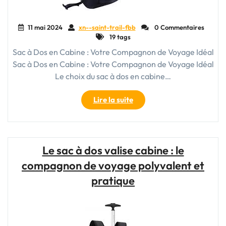
11 mai 2024
xn--saint-trail-fbb
0 Commentaires
19 tags
Sac à Dos en Cabine : Votre Compagnon de Voyage Idéal
Sac à Dos en Cabine : Votre Compagnon de Voyage Idéal
Le choix du sac à dos en cabine…
"Voyagez
Lire la suite
Léger
:
Choisissez
le
Le sac à dos valise cabine : le
Sac
compagnon de voyage polyvalent et
à
Dos
pratique
en
Cabine
Idéal
!"