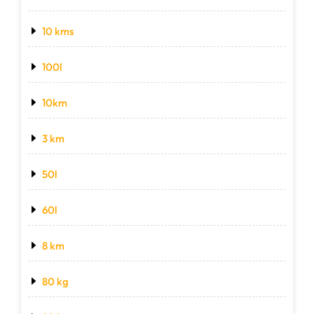
10 kms
100l
10km
3 km
50l
60l
8 km
80 kg