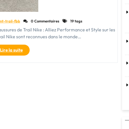
nt-trail-fbb
0 Commentaires
19 tags
aussures de Trail Nike : Alliez Performance et Style sur les
rail Nike sont reconnues dans le monde…
"Chaussures
Lire la suite
de
Trail
Nike
:
Performance
et
Style
sur
les
Sentiers"