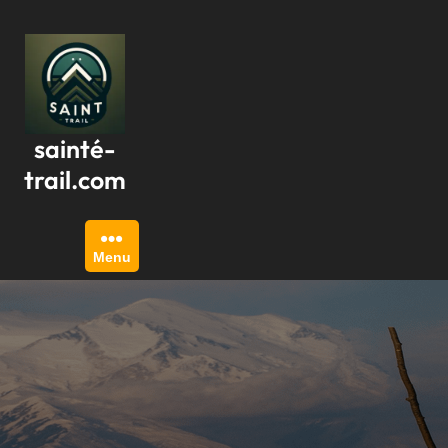
Passer
au
contenu
sainté-
trail.com
Menu