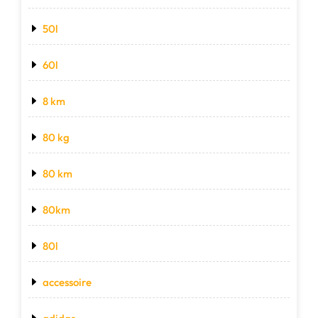
50l
60l
8 km
80 kg
80 km
80km
80l
accessoire