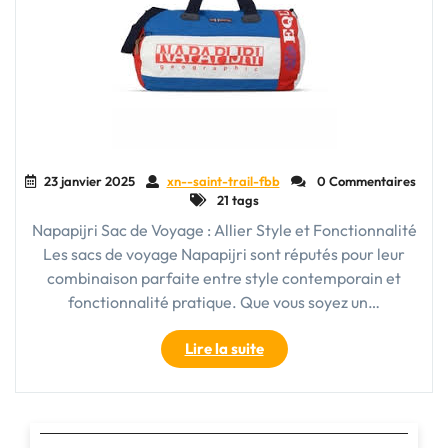
23 janvier 2025
xn--saint-trail-fbb
0 Commentaires
21 tags
Napapijri Sac de Voyage : Allier Style et Fonctionnalité
Les sacs de voyage Napapijri sont réputés pour leur
combinaison parfaite entre style contemporain et
fonctionnalité pratique. Que vous soyez un…
"Découvrez
Lire la suite
l’Élégance
du
Sac
de