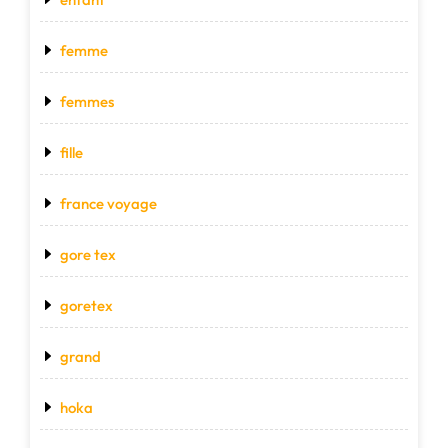
femme
femmes
fille
france voyage
gore tex
goretex
grand
hoka