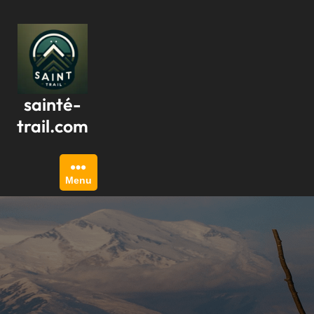
Passer
au
contenu
sainté-
trail.com
Menu