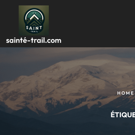
Passer
au
contenu
sainté-trail.com
HOME
ÉTIQUE