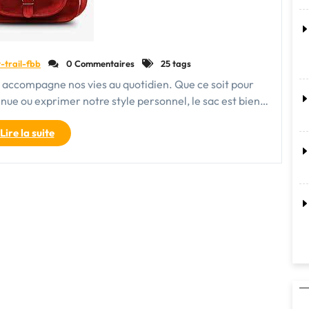
-trail-fbb
0 Commentaires
25 tags
i accompagne nos vies au quotidien. Que ce soit pour
enue ou exprimer notre style personnel, le sac est bien…
"Le
Lire la suite
Sac
:
Un
Accessoire
Indispensable
pour
Exprimer
Votre
Style
et
Organiser