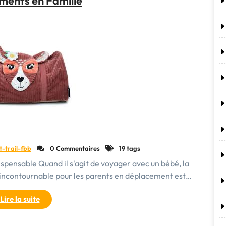
ments en Famille
la
valise
cabine
Eastpak"
t-trail-fbb
0 Commentaires
19 tags
ispensable Quand il s'agit de voyager avec un bébé, la
e incontournable pour les parents en déplacement est…
"Le
Lire la suite
Sac
de