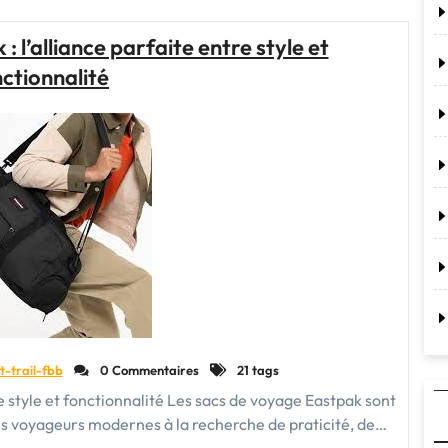
Voyage
Bébé
 l’alliance parfaite entre style et
:
ctionnalité
Votre
Compagnon
Indispensable
pour
les
Déplacements
en
Famille"
t-trail-fbb
0 Commentaires
21 tags
e style et fonctionnalité Les sacs de voyage Eastpak sont
s voyageurs modernes à la recherche de praticité, de…