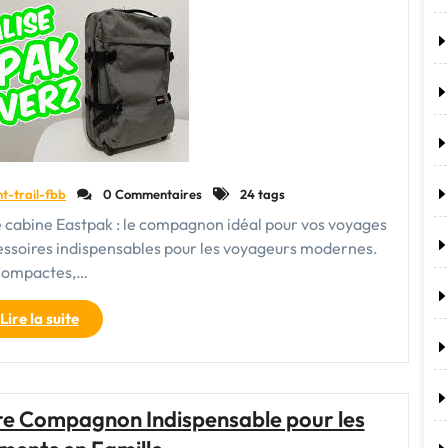
parfaite
entre
praticité
et
style
pour
vos
voyages"
nt-trail-fbb
0 Commentaires
24 tags
ise cabine Eastpak : le compagnon idéal pour vos voyages
essoires indispensables pour les voyageurs modernes.
ompactes,…
"Voyagez
Lire la suite
léger
avec
style
:
re Compagnon Indispensable pour les
Découvrez