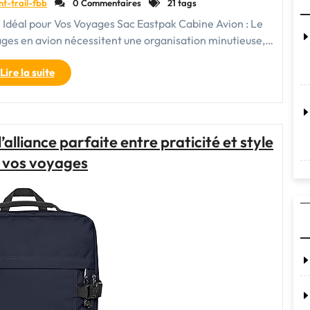
nt-trail-fbb
0 Commentaires
21 tags
Idéal pour Vos Voyages Sac Eastpak Cabine Avion : Le
es en avion nécessitent une organisation minutieuse,…
"Le
Lire la suite
Sac
Eastpak
Cabine
Avion
alliance parfaite entre praticité et style
:
 vos voyages
Votre
Compagnon
de
Voyage
Idéal"