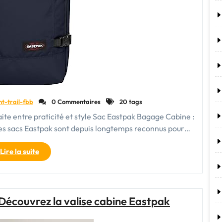
nt-trail-fbb
0 Commentaires
20 tags
ite entre praticité et style Sac Eastpak Bagage Cabine :
e Les sacs Eastpak sont depuis longtemps reconnus pour…
"Le
Lire la suite
sac
Eastpak
bagage
cabine
 Découvrez la valise cabine Eastpak
:
l’alliance