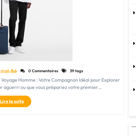
-trail-fbb
0 Commentaires
39 tags
se Voyage Homme : Votre Compagnon Idéal pour Explorer
r aguerri ou que vous prépariez votre premier…
"Guide
Lire la suite
d’achat
de
valise
de
voyage