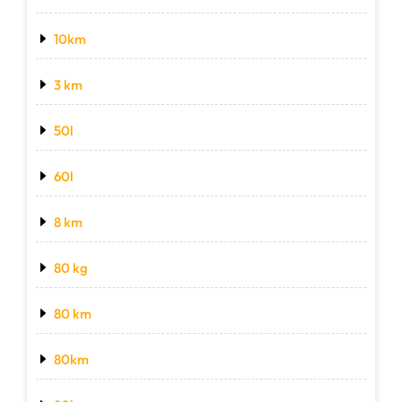
10km
3 km
50l
60l
8 km
80 kg
80 km
80km