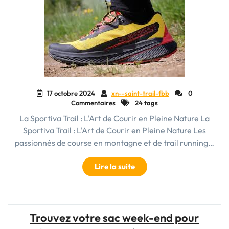
17 octobre 2024
xn--saint-trail-fbb
0
Commentaires
24 tags
La Sportiva Trail : L'Art de Courir en Pleine Nature La
Sportiva Trail : L'Art de Courir en Pleine Nature Les
passionnés de course en montagne et de trail running…
"Découvrez
Lire la suite
l’Excellence
de
La
Sportiva
Trouvez votre sac week-end pour
Trail