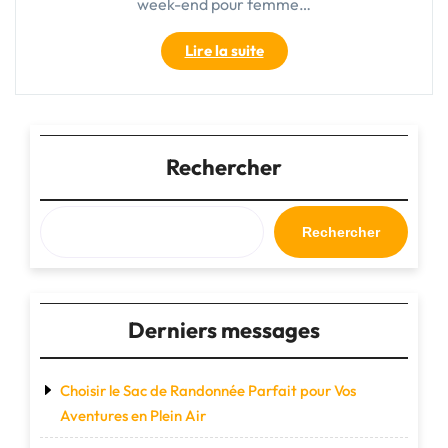
week-end pour femme…
"Trouvez
Lire la suite
votre
sac
week-
end
pour
Rechercher
femme
pas
cher
Rechercher
idéal
pour
vos
escapades"
Derniers messages
Choisir le Sac de Randonnée Parfait pour Vos
Aventures en Plein Air