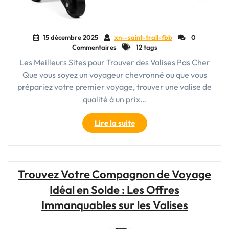
15 décembre 2025
xn--saint-trail-fbb
0
Commentaires
12 tags
Les Meilleurs Sites pour Trouver des Valises Pas Cher
Que vous soyez un voyageur chevronné ou que vous
prépariez votre premier voyage, trouver une valise de
qualité à un prix…
"Trouvez
Lire la suite
Votre
Valise
Idéale
à
Trouvez Votre Compagnon de Voyage
Prix
Idéal en Solde : Les Offres
Abordable
sur
Immanquables sur les Valises
ces
Sites