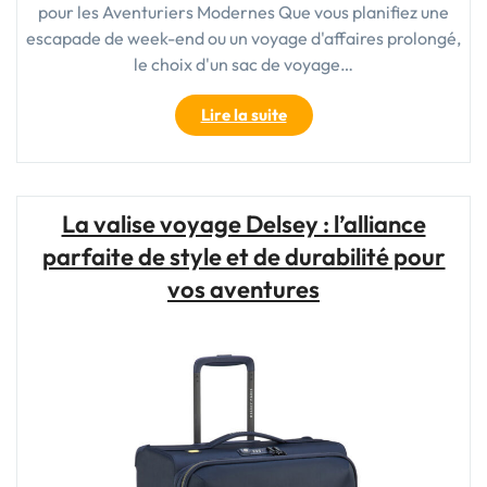
pour les Aventuriers Modernes Que vous planifiez une
escapade de week-end ou un voyage d'affaires prolongé,
le choix d'un sac de voyage…
"Le
Lire la suite
Sac
de
Voyage
Homme
La valise voyage Delsey : l’alliance
:
parfaite de style et de durabilité pour
L’Accessoire
Indispensable
vos aventures
pour
les
Aventuriers
Modernes"