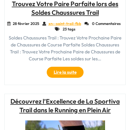
Trouvez Votre Paire Parfaite lors des
:
Soldes Chaussures Trail
Votre
Compagnon
28 février 2025
xn--saint-trail-fbb
0 Commentaires
de
23 tags
Voyage
Soldes Chaussures Trail : Trouvez Votre Prochaine Paire
Indispensable"
de Chaussures de Course Parfaite Soldes Chaussures
Trail : Trouvez Votre Prochaine Paire de Chaussures de
Course Parfaite Les soldes sur les…
"Trouvez
Lire la suite
Votre
Paire
Parfaite
lors
Découvrez l’Excellence de La Sportiva
des
Trail dans le Running en Plein Air
Soldes
Chaussures
Trail"