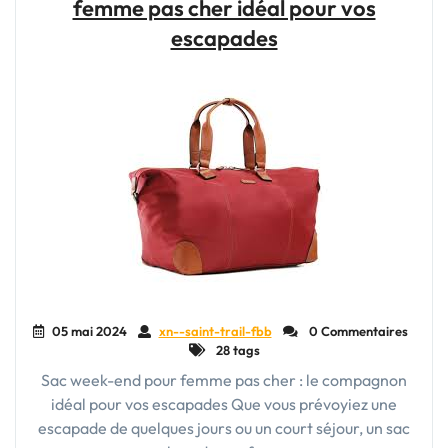
femme pas cher idéal pour vos
dans
le
escapades
Running
en
Plein
Air"
05 mai 2024
xn--saint-trail-fbb
0 Commentaires
28 tags
Sac week-end pour femme pas cher : le compagnon
idéal pour vos escapades Que vous prévoyiez une
escapade de quelques jours ou un court séjour, un sac