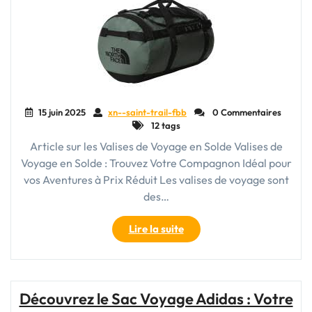
Pas
Cher"
15 juin 2025
xn--saint-trail-fbb
0 Commentaires
12 tags
Article sur les Valises de Voyage en Solde Valises de
Voyage en Solde : Trouvez Votre Compagnon Idéal pour
vos Aventures à Prix Réduit Les valises de voyage sont
des…
"Trouvez
Lire la suite
Votre
Compagnon
de
Voyage
Découvrez le Sac Voyage Adidas : Votre
Idéal