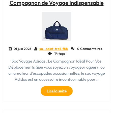
Compagnon de Voyage Indispensable
en
Solde
:
Les
Offres
Immanquables
sur
les
Valises"
01 juin 2025
xn--saint-trail-fbb
0 Commentaires
14 tags
Sac Voyage Adidas : Le Compagnon Idéal Pour Vos
Déplacements Que vous soyez un voyageur aguerri ou
un amateur d'escapades occasionnelles, le sac voyage
Adidas est un accessoire incontournable pour…
"Découvrez
Lire la suite
le
Sac
Voyage
Adidas