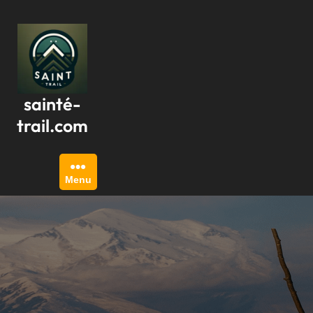
Passer
au
contenu
sainté-
trail.com
Menu