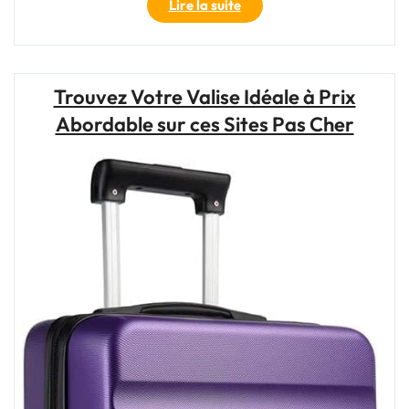
"La
Lire la suite
valise
voyage
Delsey
:
Trouvez Votre Valise Idéale à Prix
l’alliance
Abordable sur ces Sites Pas Cher
parfaite
de
style
et
de
durabilité
pour
vos
aventures"