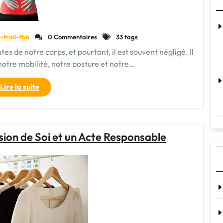
aventuriers"
-trail-fbb
0 Commentaires
33 tags
tes de notre corps, et pourtant, il est souvent négligé. Il
 notre mobilité, notre posture et notre…
"Prendre
Lire la suite
soin
de
son
dos
ion de Soi et un Acte Responsable
:
conseils
pour
une
santé
dorsale
optimale"