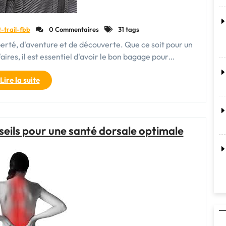
t-trail-fbb
0 Commentaires
31 tags
rté, d'aventure et de découverte. Que ce soit pour un
ires, il est essentiel d'avoir le bon bagage pour…
"La
Lire la suite
valise
cabine
sac
à
seils pour une santé dorsale optimale
dos
:
le
compagnon
de
voyage
idéal
pour
les