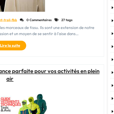
nt-trail-fbb
0 Commentaires
27 tags
es morceaux de tissu. Ils sont une extension de notre
sion et un moyen de se sentir à l'aise dans…
"Le
Lire la suite
Vêtement
:
Une
Expression
iance parfaite pour vos activités en plein
de
air
Soi
et
un
Acte
Responsable"