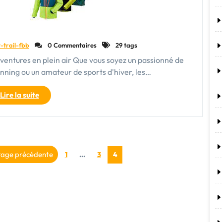
-trail-fbb
0 Commentaires
29 tags
aventures en plein air Que vous soyez un passionné de
unning ou un amateur de sports d'hiver, les…
"Les
Lire la suite
vêtements
techniques
:
l’alliance
agination
parfaite
Page
Page
age précédente
Page
1
…
3
4
pour
es
vos
activités
ublications
en
plein
air"