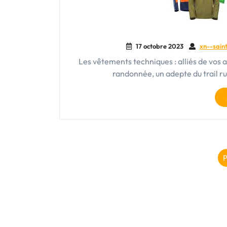
17 octobre 2023
xn--saint
Les vêtements techniques : alliés de vos 
randonnée, un adepte du trail r
P
P
d
p