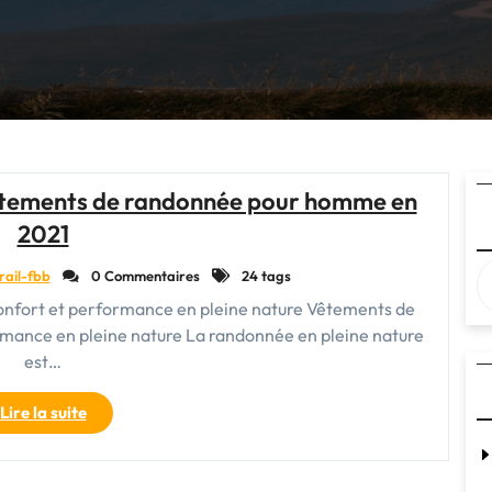
vêtements de randonnée pour homme en
2021
rail-fbb
0 Commentaires
24 tags
nfort et performance en pleine nature Vêtements de
mance en pleine nature La randonnée en pleine nature
est…
"Guide
Lire la suite
d’achat
des
meilleurs