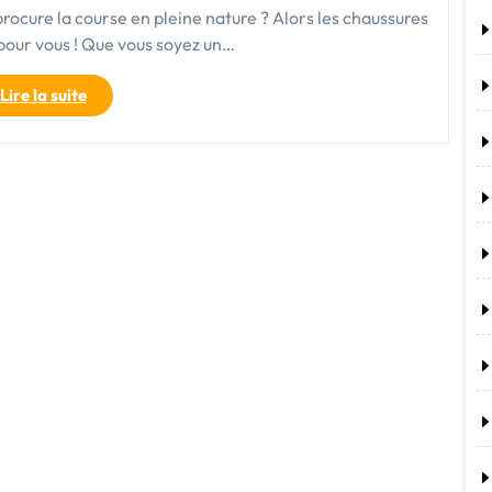
 procure la course en pleine nature ? Alors les chaussures
s pour vous ! Que vous soyez un…
"Les
Lire la suite
chaussures
de
trail
:
l’essentiel
pour
une
course
en
pleine
nature
!"