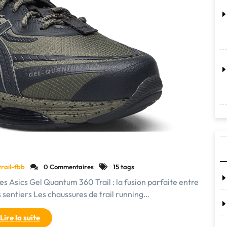
trail-fbb
0 Commentaires
15 tags
es Asics Gel Quantum 360 Trail : la fusion parfaite entre
 sentiers Les chaussures de trail running…
"Découvrez
Lire la suite