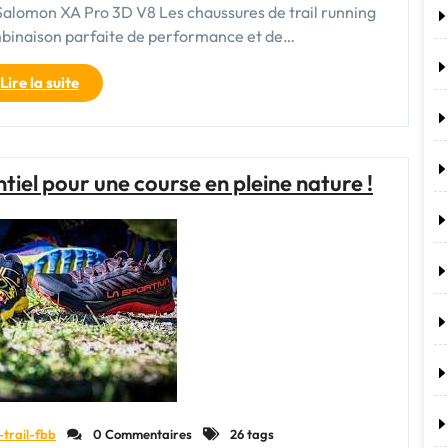
g Salomon XA Pro 3D V8 Les chaussures de trail running
mbinaison parfaite de performance et de…
"Découvrez
Lire la suite
les
performances
ultimes
des
entiel pour une course en pleine nature !
chaussures
Salomon
XA
Pro
3D
V8
pour
le
trail
running"
-trail-fbb
0 Commentaires
26 tags