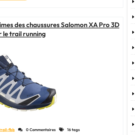
les
performances
ultimes
des
times des chaussures Salomon XA Pro 3D
Asics
 le trail running
Gel
Quantum
360
Trail
sur
les
sentiers"
trail-fbb
0 Commentaires
16 tags