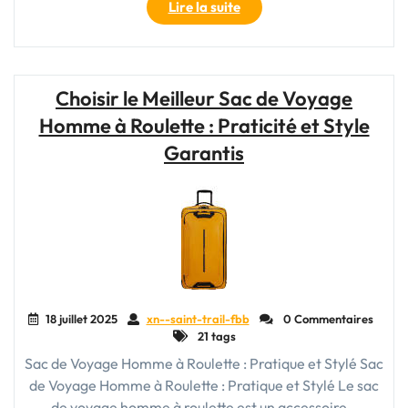
"Découvrez
Lire la suite
l’Élégance
Intemporelle
du
Sac
Choisir le Meilleur Sac de Voyage
Week-
Homme à Roulette : Praticité et Style
End
Noir"
Garantis
18 juillet 2025
xn--saint-trail-fbb
0 Commentaires
21 tags
Sac de Voyage Homme à Roulette : Pratique et Stylé Sac
de Voyage Homme à Roulette : Pratique et Stylé Le sac
de voyage homme à roulette est un accessoire…