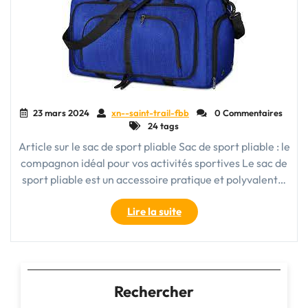
pour
Toutes
Vos
Aventures"
23 mars 2024
xn--saint-trail-fbb
0 Commentaires
24 tags
Article sur le sac de sport pliable Sac de sport pliable : le
compagnon idéal pour vos activités sportives Le sac de
sport pliable est un accessoire pratique et polyvalent…
"Le
Lire la suite
sac
de
sport
pliable
:
Rechercher
l’allié