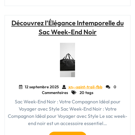
Compagnon
Idéal
avec
Découvrez l’Élégance Intemporelle du
un
Sac Week-End Noir
Sac
Week-
End
Pas
Cher"
12 septembre 2025
xn--saint-trail-fbb
0
Commentaires
20 tags
Sac Week-End Noir : Votre Compagnon Idéal pour
Voyager avec Style Sac Week-End Noir : Votre
Compagnon Idéal pour Voyager avec Style Le sac week-
end noir est un accessoire essentiel…