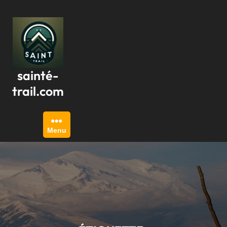
Passer
au
contenu
sainté-
trail.com
Menu