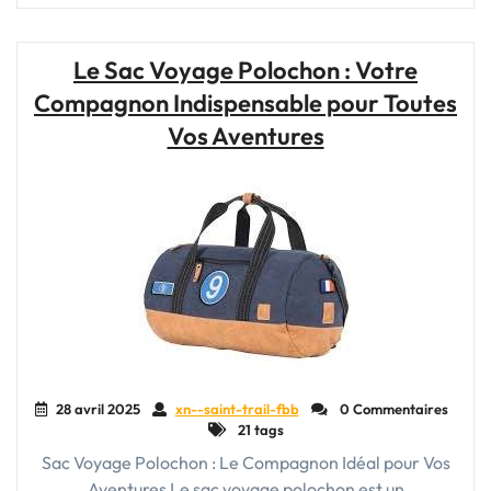
Sécurité
et
la
Le Sac Voyage Polochon : Votre
Robustesse
Compagnon Indispensable pour Toutes
:
La
Vos Aventures
Valise
Soute
Rigide,
Votre
Compagnon
de
Voyage
Fiable"
28 avril 2025
xn--saint-trail-fbb
0 Commentaires
21 tags
Sac Voyage Polochon : Le Compagnon Idéal pour Vos
Aventures Le sac voyage polochon est un