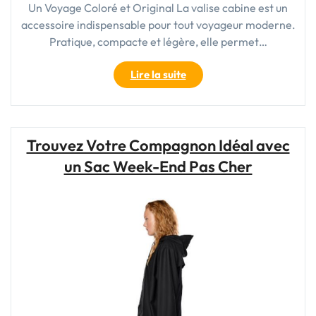
Un Voyage Coloré et Original La valise cabine est un
accessoire indispensable pour tout voyageur moderne.
Pratique, compacte et légère, elle permet…
"Voyagez
Lire la suite
avec
Style
:
Découvrez
Trouvez Votre Compagnon Idéal avec
la
un Sac Week-End Pas Cher
Valise
Cabine
Fantaisie
pour
une
Touche
d’Originalité
!"