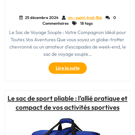
25 décembre 2024
xn--saint-trail-fbb
0
Commentaires
18 tags
Le Sac de Voyage Souple : Votre Compagnon Idéal pour
Toutes Vos Aventures Que vous soyez un globe-trotter
chevronné ou un amateur d'escapades de week-end, le
sac de voyage souple…
"Le
Lire la suite
Sac
de
Voyage
Souple
Le sac de sport pliable : l’allié pratique et
:
compact de vos activités sportives
Votre
Compagnon
Pratique
et
Polyvalent