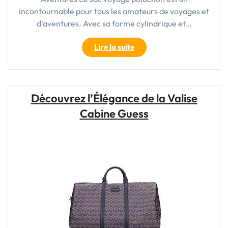
incontournable pour tous les amateurs de voyages et
d'aventures. Avec sa forme cylindrique et…
"Le
Lire la suite
Sac
Voyage
Polochon
:
Découvrez l’Élégance de la Valise
Votre
Cabine Guess
Compagnon
Indispensable
pour
Toutes
Vos
Aventures"