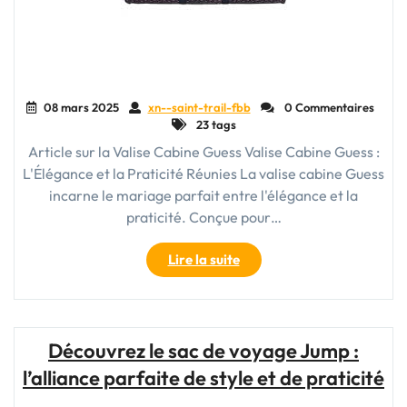
08 mars 2025
xn--saint-trail-fbb
0 Commentaires
23 tags
Article sur la Valise Cabine Guess Valise Cabine Guess :
L'Élégance et la Praticité Réunies La valise cabine Guess
incarne le mariage parfait entre l'élégance et la
praticité. Conçue pour…
"Découvrez
Lire la suite
l’Élégance
de
la
Valise
Découvrez le sac de voyage Jump :
Cabine
l’alliance parfaite de style et de praticité
Guess"