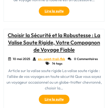
"Choisir
Lire la suite
le
Meilleur
Sac
de
Choisir la Sécurité et la Robustesse : La
Voyage
Valise Soute Rigide, Votre Compagnon
Homme
à
de Voyage Fiable
Roulette
:
10 mai 2025
xn--saint-trail-fbb
0 Commentaires
14 tags
Praticité
et
Article sur la valise soute rigide La valise soute rigide :
Style
l'alliée de vos voyages en toute sécurité Que vous soyez
Garantis"
un voyageur occasionnel ou un globe-trotter chevronné,
choisir la…
"Choisir
Lire la suite
la