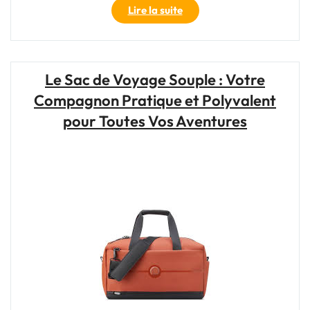
"Découvrez
Lire la suite
le
sac
de
voyage
Le Sac de Voyage Souple : Votre
Jump
Compagnon Pratique et Polyvalent
:
l’alliance
pour Toutes Vos Aventures
parfaite
de
style
et
de
praticité"