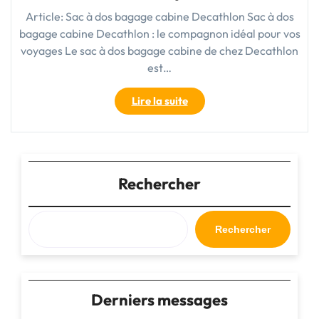
Article: Sac à dos bagage cabine Decathlon Sac à dos
bagage cabine Decathlon : le compagnon idéal pour vos
voyages Le sac à dos bagage cabine de chez Decathlon
est…
"Sac
Lire la suite
à
dos
bagage
cabine
Decathlon
Rechercher
:
l’indispensable
compagnon
Rechercher
de
voyage"
Derniers messages