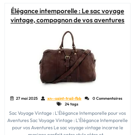
Vintage
pour
Élégance intemporelle : Le sac voyage
Femme:
vintage, compagnon de vos aventures
Élégance
Intemporelle"
27 mai 2025
xn--saint-trail-fbb
0 Commentaires
24 tags
Sac Voyage Vintage : L'Élégance Intemporelle pour vos
Aventures Sac Voyage Vintage : L'Élégance Intemporelle
pour vos Aventures Le sac voyage vintage incarne le
mariage parfait entre style rétro et…