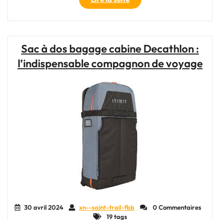
le
Sac
à
Dos
Sac à dos bagage cabine Decathlon :
Rando
l’indispensable compagnon de voyage
Parfait
pour
Vos
Aventures
en
Plein
Air"
30 avril 2024
xn--saint-trail-fbb
0 Commentaires
19 tags