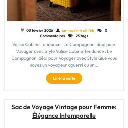
03 février 2026
xn--saint-trail-fbb
0
Commentaires
25 tags
Valise Cabine Tendance : Le Compagnon Idéal pour
Voyager avec Style Valise Cabine Tendance : Le
Compagnon Idéal pour Voyager avec Style Que vous
soyez un voyageur aguerri ou un…
"Voyagez
Lire la suite
avec
Style
:
Découvrez
Sac de Voyage Vintage pour Femme:
la
Élégance Intemporelle
Valise
Cabine