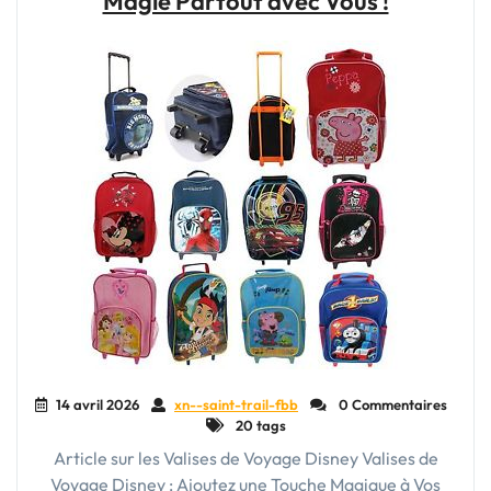
Magie Partout avec Vous !
Compagnon
Unique
pour
Explorer
le
Monde"
14 avril 2026
xn--saint-trail-fbb
0 Commentaires
20 tags
Article sur les Valises de Voyage Disney Valises de
Voyage Disney : Ajoutez une Touche Magique à Vos