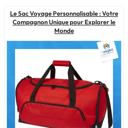
avec
les
Le Sac Voyage Personnalisable : Votre
Chaussures
Compagnon Unique pour Explorer le
de
Trail
Monde
Asics
Pas
Cher"