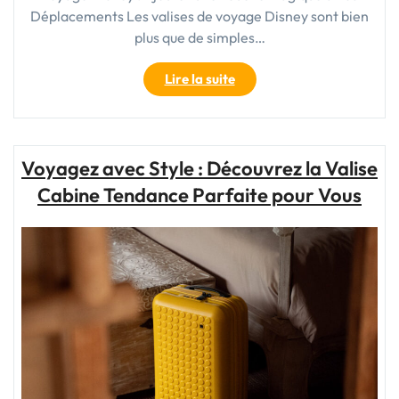
Déplacements Les valises de voyage Disney sont bien
plus que de simples…
"Valise
Lire la suite
de
Voyage
Disney
:
Voyagez avec Style : Découvrez la Valise
Transportez
Cabine Tendance Parfaite pour Vous
la
Magie
Partout
avec
Vous
!"