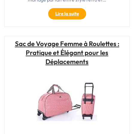
"Élégance
Lire la suite
intemporelle
:
Le
sac
Sac de Voyage Femme à Roulettes :
voyage
Pratique et Élégant pour les
vintage,
compagnon
Déplacements
de
vos
aventures"