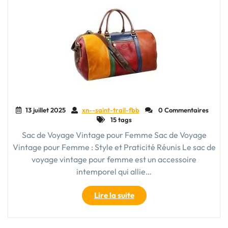
Tendance
Parfaite
pour
Vous"
13 juillet 2025
xn--saint-trail-fbb
0 Commentaires
15 tags
Sac de Voyage Vintage pour Femme Sac de Voyage
Vintage pour Femme : Style et Praticité Réunis Le sac de
voyage vintage pour femme est un accessoire
intemporel qui allie…
"Sac
Lire la suite
de
Voyage