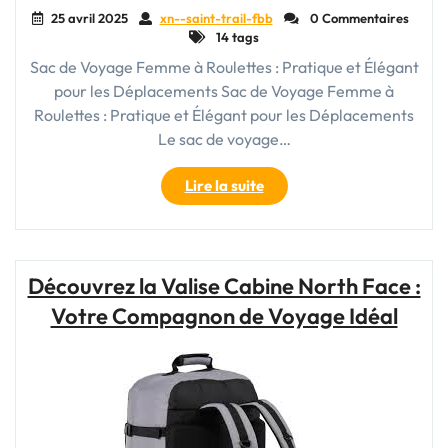
25 avril 2025
xn--saint-trail-fbb
0 Commentaires
14 tags
Sac de Voyage Femme à Roulettes : Pratique et Élégant
pour les Déplacements Sac de Voyage Femme à
Roulettes : Pratique et Élégant pour les Déplacements
Le sac de voyage…
"Sac
Lire la suite
de
Voyage
Femme
à
Découvrez la Valise Cabine North Face :
Roulettes
Votre Compagnon de Voyage Idéal
:
Pratique
et
Élégant
pour
les