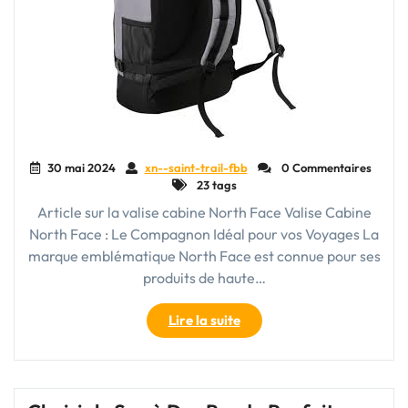
Déplacements"
30 mai 2024
xn--saint-trail-fbb
0 Commentaires
23 tags
Article sur la valise cabine North Face Valise Cabine
North Face : Le Compagnon Idéal pour vos Voyages La
marque emblématique North Face est connue pour ses
produits de haute…
"Découvrez
Lire la suite
la
Valise
Cabine
North