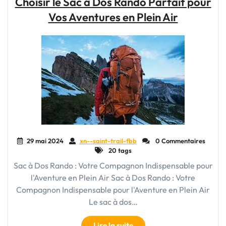
Choisir le Sac à Dos Rando Parfait pour
Face
Vos Aventures en Plein Air
:
Votre
Compagnon
de
Voyage
Idéal"
29 mai 2024
xn--saint-trail-fbb
0 Commentaires
20 tags
Sac à Dos Rando : Votre Compagnon Indispensable pour
l'Aventure en Plein Air Sac à Dos Rando : Votre
Compagnon Indispensable pour l'Aventure en Plein Air
Le sac à dos…
"Choisir
Lire la suite