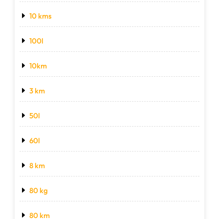
10 kms
100l
10km
3 km
50l
60l
8 km
80 kg
80 km