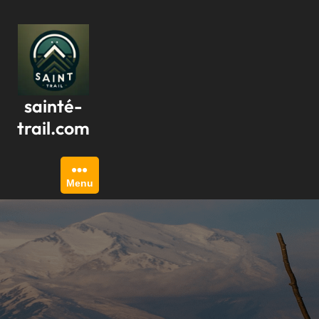
Passer
au
contenu
sainté-
trail.com
Menu