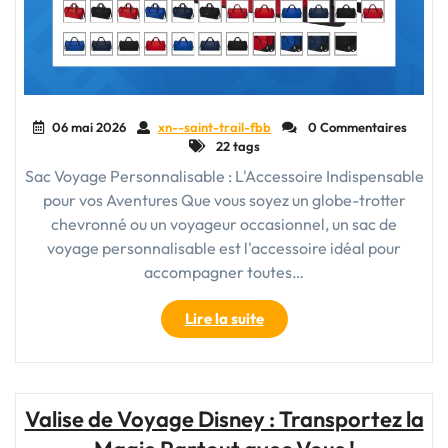
06 mai 2026
xn--saint-trail-fbb
0 Commentaires
22 tags
Sac Voyage Personnalisable : L'Accessoire Indispensable
pour vos Aventures Que vous soyez un globe-trotter
chevronné ou un voyageur occasionnel, un sac de
voyage personnalisable est l'accessoire idéal pour
accompagner toutes…
"Le
Lire la suite
Sac
Voyage
Personnalisable
:
Valise de Voyage Disney : Transportez la
Votre