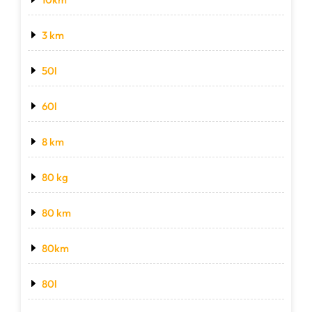
3 km
50l
60l
8 km
80 kg
80 km
80km
80l