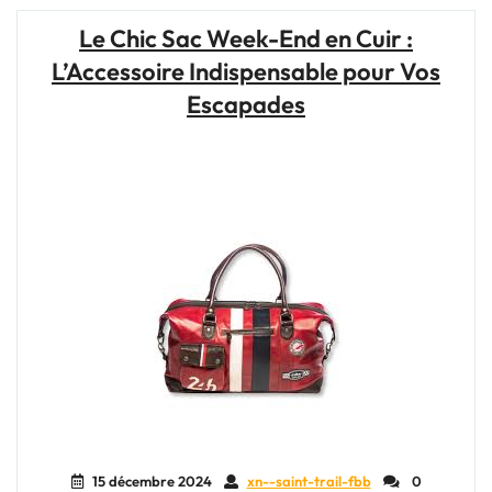
Cuir
Le Chic Sac Week-End en Cuir :
:
L’Accessoire Indispensable pour Vos
L’Élégance
Pratique
Escapades
pour
Vos
Escapades"
15 décembre 2024
xn--saint-trail-fbb
0