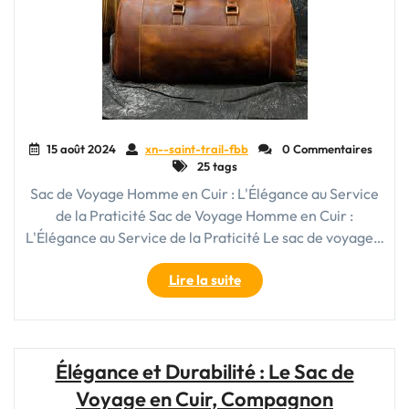
15 août 2024
xn--saint-trail-fbb
0 Commentaires
25 tags
Sac de Voyage Homme en Cuir : L'Élégance au Service
de la Praticité Sac de Voyage Homme en Cuir :
L'Élégance au Service de la Praticité Le sac de voyage…
"Élégance
Lire la suite
et
Praticité
:
Le
Élégance et Durabilité : Le Sac de
Sac
Voyage en Cuir, Compagnon
de