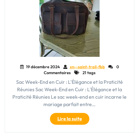
19 décembre 2024
xn--saint-trail-fbb
0
Commentaires
21 tags
Sac Week-End en Cuir : L'Élégance et la Praticité
Réunies Sac Week-End en Cuir : L'Élégance et la
Praticité Réunies Le sac week-end en cuir incarne le
mariage parfait entre…
"Sac
Lire la suite
Week-
End
en