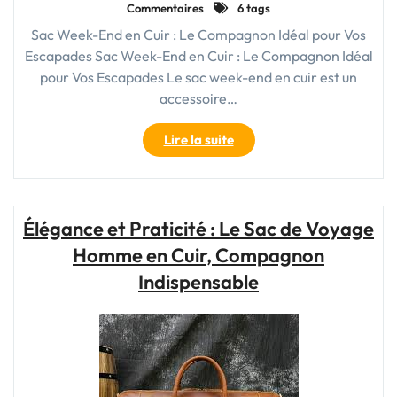
Commentaires
6 tags
Sac Week-End en Cuir : Le Compagnon Idéal pour Vos
Escapades Sac Week-End en Cuir : Le Compagnon Idéal
pour Vos Escapades Le sac week-end en cuir est un
accessoire…
"Le
Lire la suite
Chic
Sac
Week-
End
Élégance et Praticité : Le Sac de Voyage
en
Homme en Cuir, Compagnon
Cuir
:
Indispensable
L’Accessoire
Indispensable
pour
Vos
Escapades"