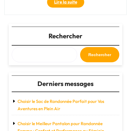
"Élégance
Lire la suite
et
Durabilité
:
Le
Sac
Rechercher
de
Voyage
en
Rechercher
Cuir,
Compagnon
Indispensable
de
Derniers messages
Vos
Aventures"
Choisir le Sac de Randonnée Parfait pour Vos
Aventures en Plein Air
Choisir le Meilleur Pantalon pour Randonnée
Femme : Confort et Performance au Féminin