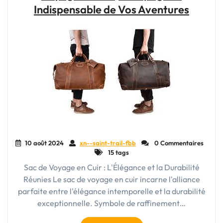
Voyage
Indispensable de Vos Aventures
Homme
en
Cuir,
Compagnon
Indispensable"
10 août 2024
xn--saint-trail-fbb
0 Commentaires
15 tags
Sac de Voyage en Cuir : L'Élégance et la Durabilité
Réunies Le sac de voyage en cuir incarne l'alliance
parfaite entre l'élégance intemporelle et la durabilité
exceptionnelle. Symbole de raffinement…