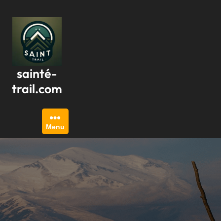
Passer
au
contenu
sainté-
trail.com
Menu