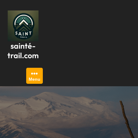
Passer
au
contenu
sainté-
trail.com
Menu