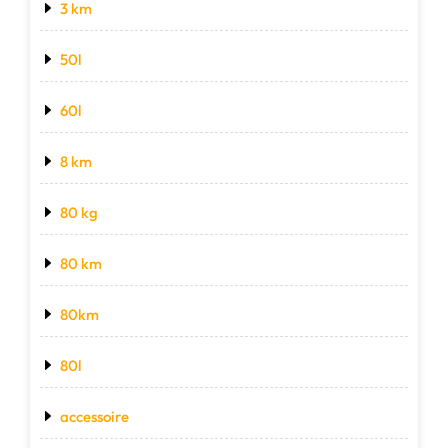
3 km
50l
60l
8 km
80 kg
80 km
80km
80l
accessoire