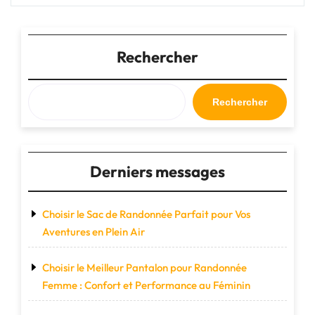
:
Un
Accessoire
Indispensable
Rechercher
pour
Exprimer
Votre
Rechercher
Style
et
Organiser
Votre
Derniers messages
Vie
Quotidienne"
Choisir le Sac de Randonnée Parfait pour Vos
Aventures en Plein Air
Choisir le Meilleur Pantalon pour Randonnée
Femme : Confort et Performance au Féminin