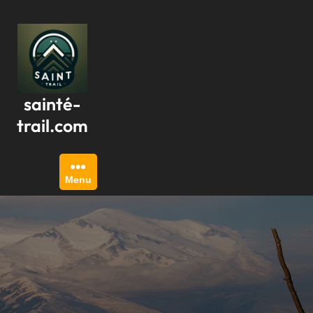
Passer
au
contenu
sainté-
trail.com
Menu