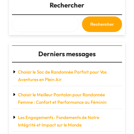
de
Rechercher
randonnée
idéal
pour
Rechercher
vos
aventures
en
plein
Derniers messages
air"
Choisir le Sac de Randonnée Parfait pour Vos
Aventures en Plein Air
Choisir le Meilleur Pantalon pour Randonnée
Femme : Confort et Performance au Féminin
Les Engagements : Fondements de Notre
Intégrité et Impact sur le Monde