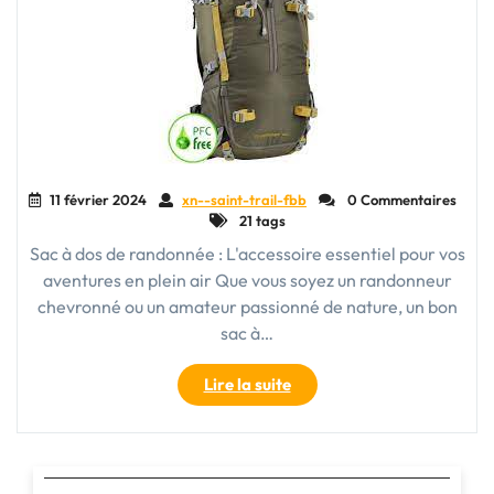
11 février 2024
xn--saint-trail-fbb
0 Commentaires
21 tags
Sac à dos de randonnée : L'accessoire essentiel pour vos
aventures en plein air Que vous soyez un randonneur
chevronné ou un amateur passionné de nature, un bon
sac à…
"Découvrez
Lire la suite
le
sac
à
dos