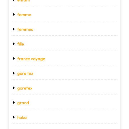
femme
femmes
fille
france voyage
gore tex
goretex
grand
hoka