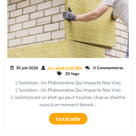
30 juin 2026
xn--saint-trail-fbb
0 Commentaires
20 tags
L'Isolation : Un Phénomène Qui Impacte Nos Vies
L'Isolation : Un Phénomène Qui Impacte Nos Vies
L'isolation est un état qui peut toucher chacun d'entre
nous à un moment donné…
"Lutter
Lire la suite
contre
l’isolement