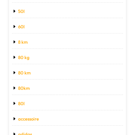
50l
60l
8 km
80 kg
80 km
80km
80l
accessoire
adidas