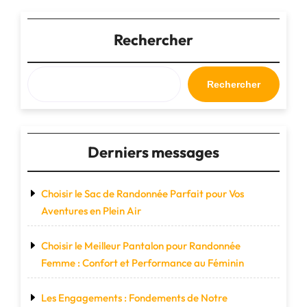
:
Cultiver
des
Rechercher
liens
sociaux
pour
Rechercher
un
bien-
être
partagé"
Derniers messages
Choisir le Sac de Randonnée Parfait pour Vos
Aventures en Plein Air
Choisir le Meilleur Pantalon pour Randonnée
Femme : Confort et Performance au Féminin
Les Engagements : Fondements de Notre