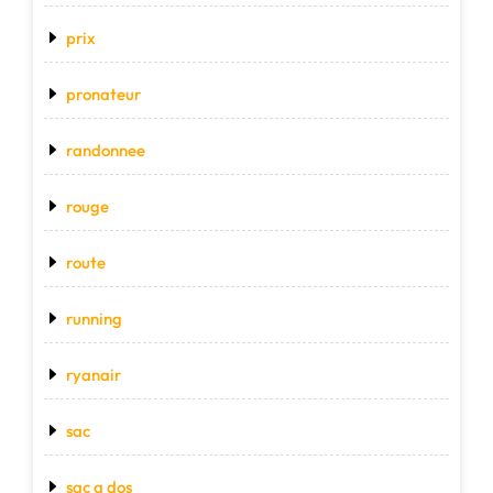
prix
pronateur
randonnee
rouge
route
running
ryanair
sac
sac a dos