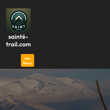
Passer
au
contenu
sainté-
trail.com
Menu